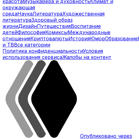
красота
Музыка
Вера и духовность
Климат и
окружающая
среда
Наука
Литература
Художественная
литература
Здоровый образ
жизни
Дизайн
Путешествия
Воспитание
детей
Философия
Комиксы
Международные
отношения
Криптовалюты
История
Юмор
Образование
и ТВ
Все категории
Политика конфиденциальности
Условия
использования сервиса
Жалобы на контент
Опубликовано через