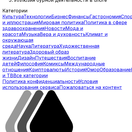
Категории
Культура
Технологии
Бизнес
Финансы
Гастрономия
Спо
и иллюстрация
Мировая политика
Политика в сфере
здравоохранения
Новости
Мода и
красота
Музыка
Вера и духовность
Климат и
окружающая
среда
Наука
Литература
Художественная
литература
Здоровый образ
жизни
Дизайн
Путешествия
Воспитание
детей
Философия
Комиксы
Международные
отношения
Криптовалюты
История
Юмор
Образование
и ТВ
Все категории
Политика конфиденциальности
Условия
использования сервиса
Пожаловаться на контент