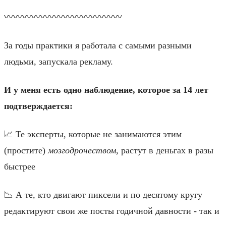
〰️〰️〰️〰️〰️〰️〰️〰️〰️〰️〰️〰️〰️
За годы практики я работала с самыми разными
людьми, запускала рекламу.
И у меня есть одно наблюдение, которое за 14 лет
подтверждается:
📈 Те эксперты, которые не занимаются этим
(простите)
мозгодрочеством
, растут в деньгах в разы
быстрее
📉 А те, кто двигают пиксели и по десятому кругу
редактируют свои же посты годичной давности - так и