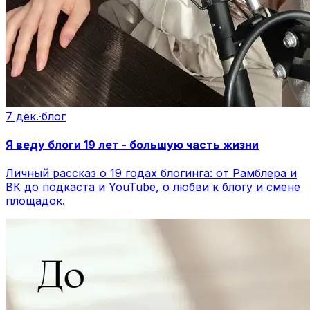
7 дек.
·
блог
Я веду блоги 19 лет - большую часть жизни
Личный рассказ о 19 годах блогинга: от Рамблера и
ВК до подкаста и YouTube, о любви к блогу и смене
площадок.