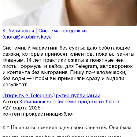
Кобилинская | Система продаж из
блога
@
vkobilinskaya
Системный маркетинг без суеты: даю работающие
связки, которые приносят клиентов, пока вы заняты
главным. 14 лет практики сжаты в понятные чек-
листы, формулы и кейсы для Telegram, автоворонок
и контента без выгорания. Пишу по-человечески,
без воды — чтобы вы применяли сразу и видели
результат.
Открыть в Telegram
Другие публикации
Автор
:
Кобилинская | Система продаж из блога
•
27 марта 2026 г.
контент
прокрастинация
блог
👉 На днях вспомнила одну свою клиентку. Она была
просто супер-профи в своей нише и наняла нашу