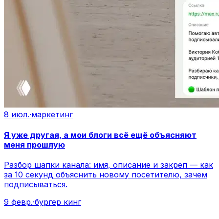
8 июл.
·
маркетинг
Я уже другая, а мои блоги всё ещё объясняют
меня прошлую
Разбор шапки канала: имя, описание и закреп — как
за 10 секунд объяснить новому посетителю, зачем
подписываться.
9 февр.
·
бургер кинг