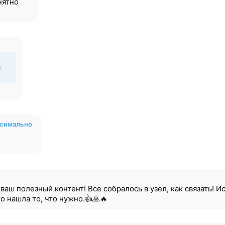
нятно
о
ксимально
аш полезный контент! Все собралось в узел, как связать! Ис
то нашла то, что нужно.👍🙏🔥