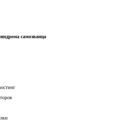
 синдрома самозванца
постинг
аторов
ылки