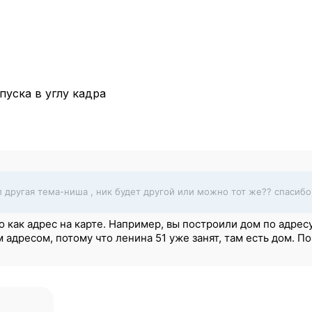
уска в углу кадра
л другая тема-ниша , ник будет другой или можно тот же?? спасиб
о как адрес на карте. Например, вы построили дом по адрес
м адресом, потому что ленина 51 уже занят, там есть дом. 