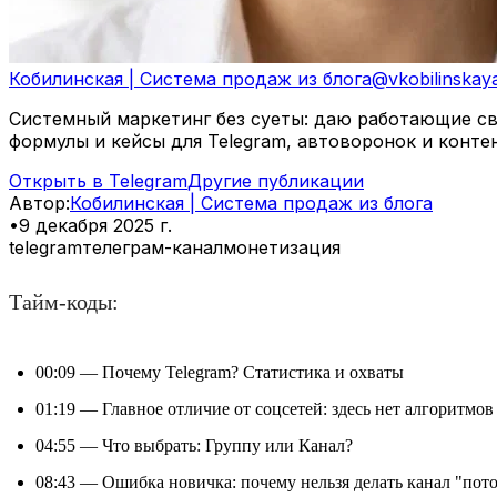
Кобилинская | Система продаж из блога
@
vkobilinskay
Системный маркетинг без суеты: даю работающие свя
формулы и кейсы для Telegram, автоворонок и конте
Открыть в Telegram
Другие публикации
Автор
:
Кобилинская | Система продаж из блога
•
9 декабря 2025 г.
telegram
телеграм-канал
монетизация
Тайм-коды:
00:09 — Почему Telegram? Статистика и охваты
01:19 — Главное отличие от соцсетей: здесь нет алгоритмов
04:55 — Что выбрать: Группу или Канал?
08:43 — Ошибка новичка: почему нельзя делать канал "пото