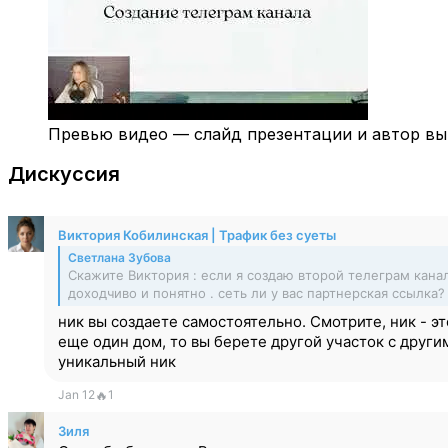
Превью видео — слайд презентации и автор вып
Дискуссия
Виктория Кобилинская | Трафик без суеты
Светлана Зубова
Скажите Виктория : если я создаю второй телеграм кана
доходчиво и понятно . сеть ли у вас партнерская ссылка?
ник вы создаете самостоятельно. Смотрите, ник - эт
еще один дом, то вы берете другой участок с други
уникальный ник
Jan 12
🔥
1
Зиля