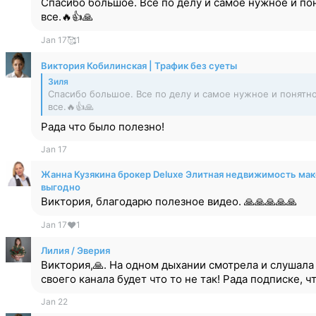
Спасибо большое. Все по делу и самое нужное и по
все.🔥👍🙏
Jan 17
🥰
1
Виктория Кобилинская | Трафик без суеты
Зиля
Спасибо большое. Все по делу и самое нужное и понятн
все.🔥👍🙏
Рада что было полезно!
Jan 17
Жанна Кузякина брокер Deluxe Элитная недвижимость ма
выгодно
Виктория, благодарю полезное видео. 🙏🙏🙏🙏🙏
Jan 17
❤
1
Лилия / Эверия
Виктория,🙏. На одном дыхании смотрела и слушала в
своего канала будет что то не так! Рада подписке, ч
Jan 22