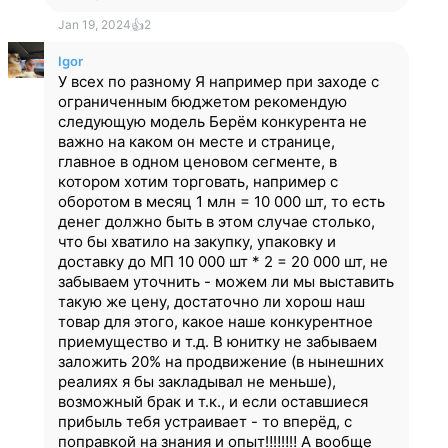
Jan 19, 2024
👍
2
Igor
У всех по разному Я например при заходе с
ограниченным бюджетом рекомендую
следующую модель Берём конкурента не
важно на каком он месте и странице,
главное в одном ценовом сегменте, в
котором хотим торговать, например с
оборотом в месяц 1 млн = 10 000 шт, то есть
денег должно быть в этом случае столько,
что бы хватило на закупку, упаковку и
доставку до МП 10 000 шт * 2 = 20 000 шт, не
забываем уточнить - можем ли мы выставить
такую же цену, достаточно ли хорош наш
товар для этого, какое наше конкурентное
приемущество и т.д. В юнитку не забываем
заложить 20% на продвижение (в нынешних
реалиях я бы закладывал не меньше),
возможный брак и т.к., и если оставшиеся
прибыль тебя устраивает - то вперёд, с
поправкой на знания и опыт‼️‼️‼️‼️ А вообще