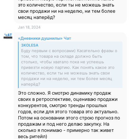
это количество, если ты не можешь знать
свои продажи ни на неделю, ни тем более
месяц наперёд?
Jan 18, 2024
«Дневники душнилы» Чат
3KOLESA
Буду первым с вопросами) Касательно фразы о
том, что товара на складе должно быть
столько, чтобы хватало пока не успеешь
привезти новую партию. Как понять какое это
количество, если ты не можешь знать свои
продажи ни на неделю, ни тем более месяц
наперёд?
Это сложно. Я смотрю динамику продаж
своих в ретроспективе, оцениваю продажи
конкурентов, смотрю тренды прошлых
годов, если для этого товара это актуально.
Потом на основании этого строю прогноз по
продажам и под него делаю закупку. На
сколько я понимаю - примерно так живет
весь ритейл)