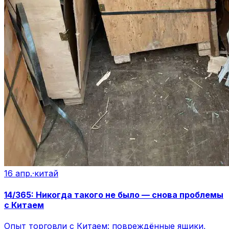
16 апр.
·
китай
14/365: Никогда такого не было — снова проблемы
с Китаем
Опыт торговли с Китаем: повреждённые ящики,