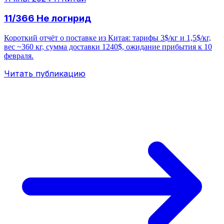
11/366 Не логнрид
Короткий отчёт о поставке из Китая: тарифы 3$/кг и 1,5$/кг,
вес ~360 кг, сумма доставки 1240$, ожидание прибытия к 10
февраля.
Читать публикацию