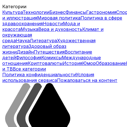
Категории
Культура
Технологии
Бизнес
Финансы
Гастрономия
Спо
и иллюстрация
Мировая политика
Политика в сфере
здравоохранения
Новости
Мода и
красота
Музыка
Вера и духовность
Климат и
окружающая
среда
Наука
Литература
Художественная
литература
Здоровый образ
жизни
Дизайн
Путешествия
Воспитание
детей
Философия
Комиксы
Международные
отношения
Криптовалюты
История
Юмор
Образование
и ТВ
Все категории
Политика конфиденциальности
Условия
использования сервиса
Пожаловаться на контент