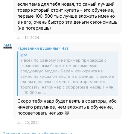
если тема для тебя новая, то самый лучший
товар который стоит купить - это обучение,
первые 100-500 тыс лучше вложить именно
в него, очень быстро эти деньги сэкономишь
(не потеряешь)
Jan 19, 2024
«Дневники душнилы» Чат
Igor
У всех по разному Я например при заходе с
ограниченным бюджетом рекомендую
следующую модель Берём конкурента не
важно на каком он месте и странице, главное в
одном ценовом сегменте, в котором хотим
торговать, например с оборотом в месяц 1 млн
= 10 000 шт…
Скоро тебя надо будет взять в соавторы, ибо
ничего разумнее, чем вложить в обучение,
посоветовать нельзя!😁
Jan 20, 2024
Присоединиться к обсуждению →