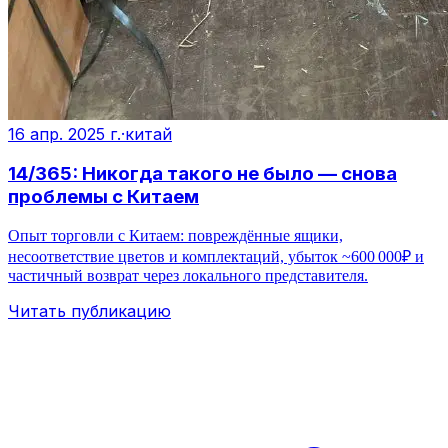
16 апр. 2025 г.
·
китай
14/365: Никогда такого не было — снова
проблемы с Китаем
Опыт торговли с Китаем: повреждённые ящики,
несоответствие цветов и комплектаций, убыток ~600 000₽ и
частичный возврат через локального представителя.
Читать публикацию