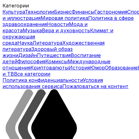
Категории
Культура
Технологии
Бизнес
Финансы
Гастрономия
Спо
и иллюстрация
Мировая политика
Политика в сфере
здравоохранения
Новости
Мода и
красота
Музыка
Вера и духовность
Климат и
окружающая
среда
Наука
Литература
Художественная
литература
Здоровый образ
жизни
Дизайн
Путешествия
Воспитание
детей
Философия
Комиксы
Международные
отношения
Криптовалюты
История
Юмор
Образование
и ТВ
Все категории
Политика конфиденциальности
Условия
использования сервиса
Пожаловаться на контент