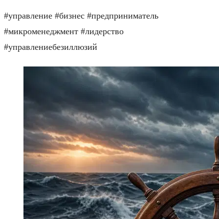
#управление #бизнес #предприниматель
#микроменеджмент #лидерство
#управлениебезиллюзий