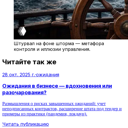
Штурвал на фоне шторма — метафора
контроля и иллюзии управления.
Читайте так же
28 окт. 2025 г.
·
ожидания
Ожидания в бизнесе — вдохновения или
разочарования?
Размышления о рисках завышенных ожиданий: учет
неподписанных контрактов, расширение штата под тендер и
примеры из практики (пандемия, локдаун).
Читать публикацию