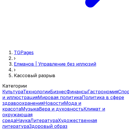
TGPages
›
Елманов | Управление без иллюзий
›
Кассовый разрыв
Категории
Культура
Технологии
Бизнес
Финансы
Гастрономия
Спо
и иллюстрация
Мировая политика
Политика в сфере
здравоохранения
Новости
Мода и
красота
Музыка
Вера и духовность
Климат и
окружающая
среда
Наука
Литература
Художественная
литература
Здоровый образ