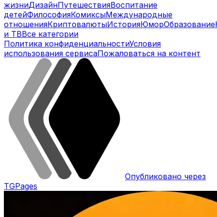
жизни
Дизайн
Путешествия
Воспитание
детей
Философия
Комиксы
Международные
отношения
Криптовалюты
История
Юмор
Образование
и ТВ
Все категории
Политика конфиденциальности
Условия
использования сервиса
Пожаловаться на контент
Опубликовано через
TGPages