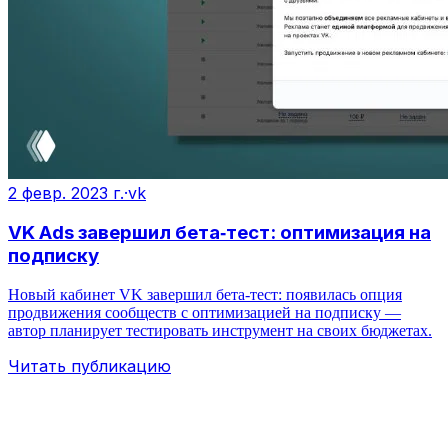
2 февр. 2023 г.
·
vk
VK Ads завершил бета‑тест: оптимизация на
подписку
Новый кабинет VK завершил бета-тест: появилась опция
продвижения сообществ с оптимизацией на подписку —
автор планирует тестировать инструмент на своих бюджетах.
Читать публикацию