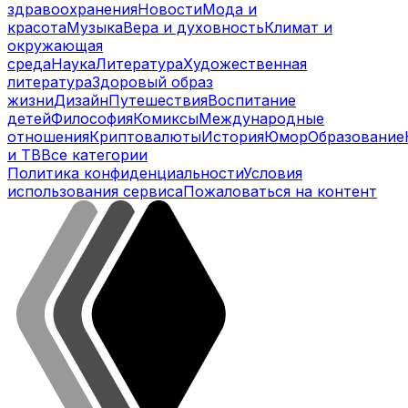
здравоохранения
Новости
Мода и
красота
Музыка
Вера и духовность
Климат и
окружающая
среда
Наука
Литература
Художественная
литература
Здоровый образ
жизни
Дизайн
Путешествия
Воспитание
детей
Философия
Комиксы
Международные
отношения
Криптовалюты
История
Юмор
Образование
и ТВ
Все категории
Политика конфиденциальности
Условия
использования сервиса
Пожаловаться на контент