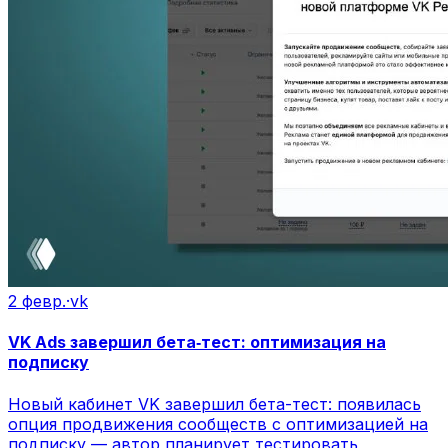
2 февр.
·
vk
VK Ads завершил бета‑тест: оптимизация на
подписку
Новый кабинет VK завершил бета-тест: появилась
опция продвижения сообществ с оптимизацией на
подписку — автор планирует тестировать