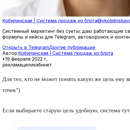
Кобилинская | Система продаж из блога
@
vkobilinskay
Системный маркетинг без суеты: даю работающие свя
формулы и кейсы для Telegram, автоворонок и конте
Открыть в Telegram
Другие публикации
Автор
:
Кобилинская | Система продаж из блога
•
19 февраля 2022 г.
реклама
цели
кабинет
Для тех, кто не может понять какую же цель ему в
точек")
Если выбираете старую цель удобную, система ту