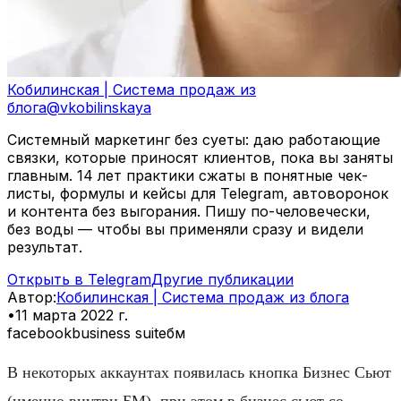
Кобилинская | Система продаж из
блога
@
vkobilinskaya
Системный маркетинг без суеты: даю работающие
связки, которые приносят клиентов, пока вы заняты
главным. 14 лет практики сжаты в понятные чек-
листы, формулы и кейсы для Telegram, автоворонок
и контента без выгорания. Пишу по-человечески,
без воды — чтобы вы применяли сразу и видели
результат.
Открыть в Telegram
Другие публикации
Автор
:
Кобилинская | Система продаж из блога
•
11 марта 2022 г.
facebook
business suite
бм
В некоторых аккаунтах появилась кнопка Бизнес Сьют
(именно внутри БМ), при этом в бизнес сьют со