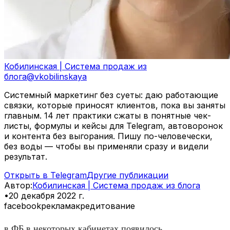
Кобилинская | Система продаж из
блога
@
vkobilinskaya
Системный маркетинг без суеты: даю работающие
связки, которые приносят клиентов, пока вы заняты
главным. 14 лет практики сжаты в понятные чек-
листы, формулы и кейсы для Telegram, автоворонок
и контента без выгорания. Пишу по-человечески,
без воды — чтобы вы применяли сразу и видели
результат.
Открыть в Telegram
Другие публикации
Автор
:
Кобилинская | Система продаж из блога
•
20 декабря 2022 г.
facebook
реклама
кредитование
в ФБ в некоторых кабинетах появилось