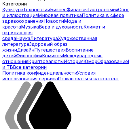
Категории
Культура
Технологии
Бизнес
Финансы
Гастрономия
Спо
и иллюстрация
Мировая политика
Политика в сфере
здравоохранения
Новости
Мода и
красота
Музыка
Вера и духовность
Климат и
окружающая
среда
Наука
Литература
Художественная
литература
Здоровый образ
жизни
Дизайн
Путешествия
Воспитание
детей
Философия
Комиксы
Международные
отношения
Криптовалюты
История
Юмор
Образование
и ТВ
Все категории
Политика конфиденциальности
Условия
использования сервиса
Пожаловаться на контент