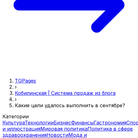
TGPages
›
Кобилинская | Система продаж из блога
›
Какие цели удалось выполнить в сентябре?
Категории
Культура
Технологии
Бизнес
Финансы
Гастрономия
Спо
и иллюстрация
Мировая политика
Политика в сфере
здравоохранения
Новости
Мода и