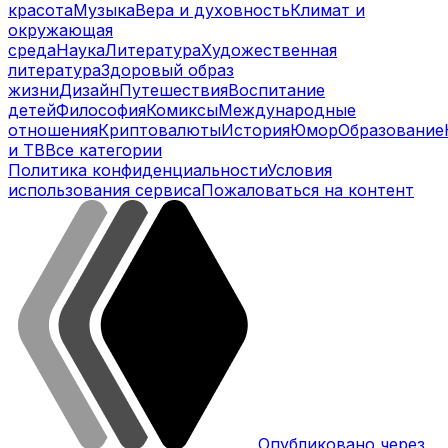
красота
Музыка
Вера и духовность
Климат и
окружающая
среда
Наука
Литература
Художественная
литература
Здоровый образ
жизни
Дизайн
Путешествия
Воспитание
детей
Философия
Комиксы
Международные
отношения
Криптовалюты
История
Юмор
Образование
и ТВ
Все категории
Политика конфиденциальности
Условия
использования сервиса
Пожаловаться на контент
Опубликовано через