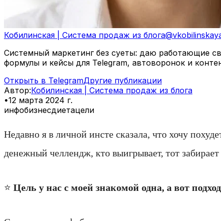
Кобилинская | Система продаж из блога
@
vkobilinskay
Системный маркетинг без суеты: даю работающие свя
формулы и кейсы для Telegram, автоворонок и конте
Открыть в Telegram
Другие публикации
Автор
:
Кобилинская | Система продаж из блога
•
12 марта 2024 г.
инфобизнес
диета
цели
Недавно я в личной инсте сказала, что хочу похудет
денежный челлендж, кто выигрывает, тот забирает 
⭐️
Цель у нас с моей знакомой одна, а вот подх