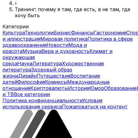
›
Тренинг: почему я там, где есть, а не там, где
хочу быть
Категории
Культура
Технологии
Бизнес
Финансы
Гастрономия
Спо
и иллюстрация
Мировая политика
Политика в сфере
здравоохранения
Новости
Мода и
красота
Музыка
Вера и духовность
Климат и
окружающая
среда
Наука
Литература
Художественная
литература
Здоровый образ
жизни
Дизайн
Путешествия
Воспитание
детей
Философия
Комиксы
Международные
отношения
Криптовалюты
История
Юмор
Образование
и ТВ
Все категории
Политика конфиденциальности
Условия
использования сервиса
Пожаловаться на контент