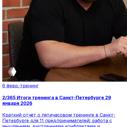
6 февр.
·
тренинг
2/365 Итоги тренинга в Санкт-Петербурге 29
января 2026
Краткий отчёт о пятичасовом тренинге в Санкт-
Петербурге для 11 предпринимателей: работа с
мышлением, внутренними конфликтами и