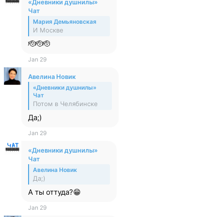
«Дневники душнилы»
Чат
Мария Демьяновская
И Москве
🫡🫡🫡
Jan 29
Авелина Новик
«Дневники душнилы»
Чат
Потом в Челябинске
Да;)
Jan 29
«Дневники душнилы»
Чат
Авелина Новик
Да;)
А ты оттуда?😁
Jan 29