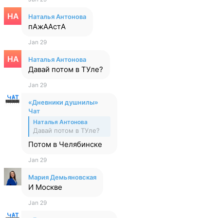
Наталья Антонова
пАжААстА
Jan 29
Наталья Антонова
Давай потом в ТУле?
Jan 29
«Дневники душнилы»
Чат
Наталья Антонова
Давай потом в ТУле?
Потом в Челябинске
Jan 29
Мария Демьяновская
И Москве
Jan 29