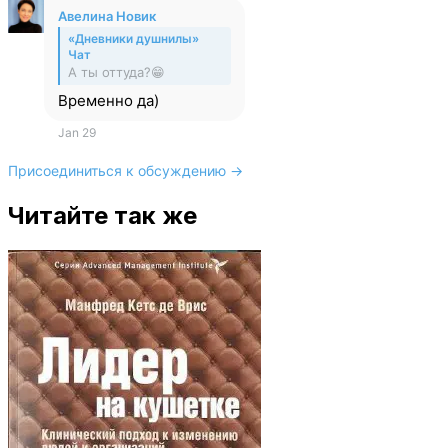
Авелина Новик
«Дневники душнилы»
Чат
А ты оттуда?😁
Временно да)
Jan 29
Присоединиться к обсуждению →
Читайте так же