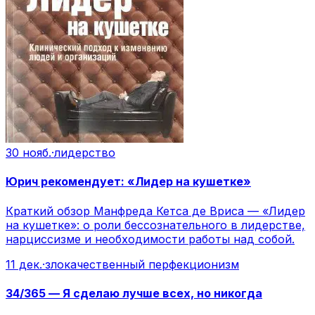
30 нояб.
·
лидерство
Юрич рекомендует: «Лидер на кушетке»
Краткий обзор Манфреда Кетса де Вриса — «Лидер
на кушетке»: о роли бессознательного в лидерстве,
нарциссизме и необходимости работы над собой.
11 дек.
·
злокачественный перфекционизм
34/365 — Я сделаю лучше всех, но никогда