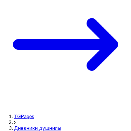
TGPages
›
Дневники душнилы