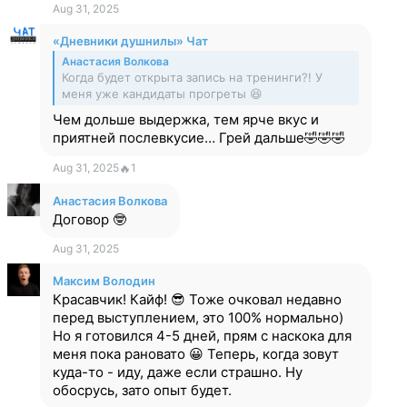
Aug 31, 2025
«Дневники душнилы» Чат
Анастасия Волкова
Когда будет открыта запись на тренинги?! У
меня уже кандидаты прогреты 😆
Чем дольше выдержка, тем ярче вкус и
приятней послевкусие… Грей дальше🤣🤣🤣
Aug 31, 2025
🔥
1
Анастасия Волкова
Договор 🤓
Aug 31, 2025
Максим Володин
Красавчик! Кайф! 😎 Тоже очковал недавно
перед выступлением, это 100% нормально)
Но я готовился 4-5 дней, прям с наскока для
меня пока рановато 😀 Теперь, когда зовут
куда-то - иду, даже если страшно. Ну
обосрусь, зато опыт будет.