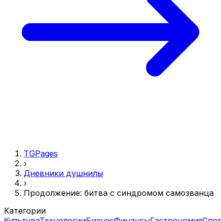
TGPages
›
Дневники душнилы
›
Продолжение: битва с синдромом самозванца
Категории
Культура
Технологии
Бизнес
Финансы
Гастрономия
Спо