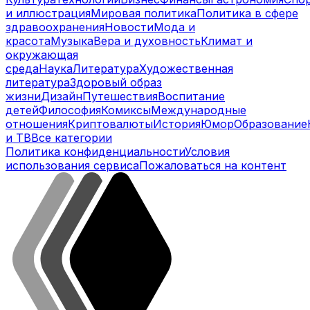
и иллюстрация
Мировая политика
Политика в сфере
здравоохранения
Новости
Мода и
красота
Музыка
Вера и духовность
Климат и
окружающая
среда
Наука
Литература
Художественная
литература
Здоровый образ
жизни
Дизайн
Путешествия
Воспитание
детей
Философия
Комиксы
Международные
отношения
Криптовалюты
История
Юмор
Образование
и ТВ
Все категории
Политика конфиденциальности
Условия
использования сервиса
Пожаловаться на контент