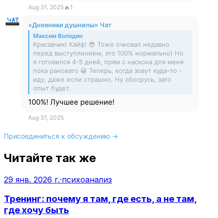
Aug 31, 2025
🔥
1
«Дневники душнилы» Чат
Максим Володин
Красавчик! Кайф! 😎 Тоже очковал недавно
перед выступлением, это 100% нормально) Но
я готовился 4-5 дней, прям с наскока для меня
пока рановато 😀 Теперь, когда зовут куда-то -
иду, даже если страшно. Ну обосрусь, зато
опыт будет.
100%! Лучшее решение!
Aug 31, 2025
Присоединиться к обсуждению →
Читайте так же
29 янв. 2026 г.
·
психоанализ
Тренинг: почему я там, где есть, а не там,
где хочу быть