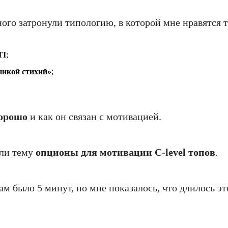
ого затронули типологию, в которой мне нравятся 
TI
;
икой стихий»
;
хорошо
и как он связан с мотивацией.
яли тему
опционы для мотивации C‑level топов
.
ам было 5 минут, но мне показалось, что длилось э