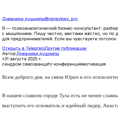
Дневники душнилы
@
venevtsev_pro
Я — психоаналитический бизнес-консультант: разби
с мышлением. Пишу честно, местами жёстко, но по д
для предпринимателей. Если вы чувствуете потолок 
Открыть в Telegram
Другие публикации
Автор
:
Дневники душнилы
•
31 августа 2025 г.
синдром самозванца
hr-конференция
мотивация
Всем доброго дня, на связи Юрич и его психологи
В нашем славном городе Тула есть не менее славны
выступить его основатель и идейный лидер, Анас