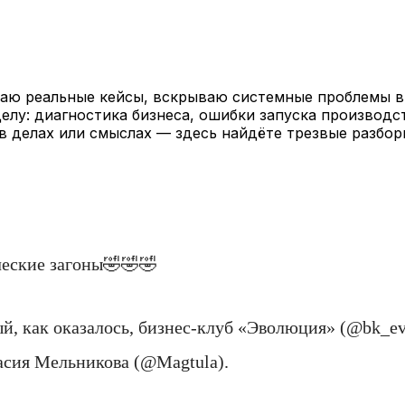
раю реальные кейсы, вскрываю системные проблемы в
елу: диагностика бизнеса, ошибки запуска производс
в делах или смыслах — здесь найдёте трезвые разбор
ческие загоны🤣🤣🤣
й, как оказалось, бизнес-клуб «Эволюция» (@bk_evo
тасия Мельникова (@Magtula).