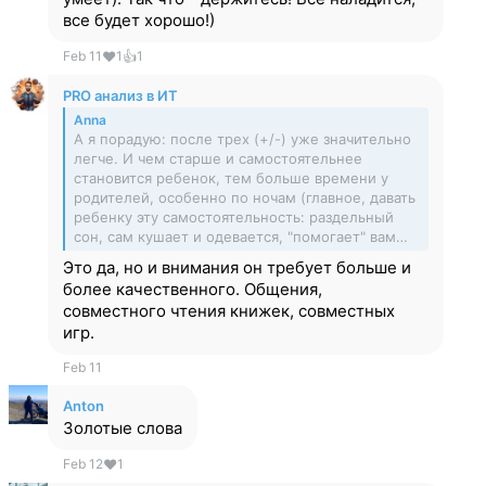
все будет хорошо!)
Feb 11
❤
1
👍
1
PRO анализ в ИТ
Anna
А я порадую: после трех (+/-) уже значительно
легче. И чем старше и самостоятельнее
становится ребенок, тем больше времени у
родителей, особенно по ночам (главное, давать
ребенку эту самостоятельность: раздельный
сон, сам кушает и одевается, "помогает" вам…
Это да, но и внимания он требует больше и
более качественного. Общения,
совместного чтения книжек, совместных
игр.
Feb 11
Anton
Золотые слова
Feb 12
❤
1