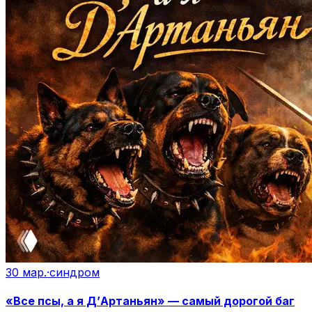
30 мар.
·
синдром
«Все псы, а я Д’Артаньян» — самый дорогой баг