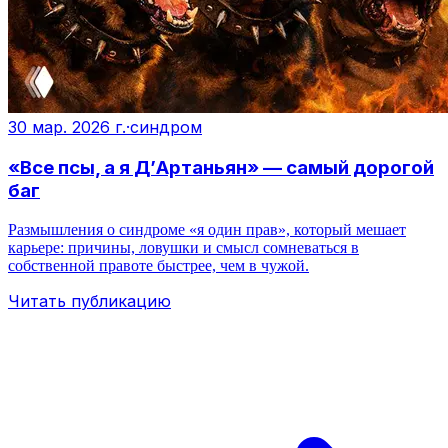
30 мар. 2026 г.
·
синдром
«Все псы, а я Д’Артаньян» — самый дорогой
баг
Размышления о синдроме «я один прав», который мешает
карьере: причины, ловушки и смысл сомневаться в
собственной правоте быстрее, чем в чужой.
Читать публикацию