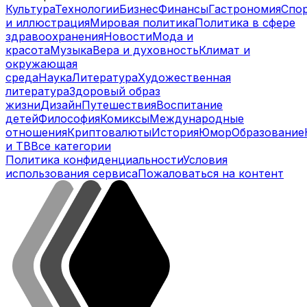
Культура
Технологии
Бизнес
Финансы
Гастрономия
Спо
и иллюстрация
Мировая политика
Политика в сфере
здравоохранения
Новости
Мода и
красота
Музыка
Вера и духовность
Климат и
окружающая
среда
Наука
Литература
Художественная
литература
Здоровый образ
жизни
Дизайн
Путешествия
Воспитание
детей
Философия
Комиксы
Международные
отношения
Криптовалюты
История
Юмор
Образование
и ТВ
Все категории
Политика конфиденциальности
Условия
использования сервиса
Пожаловаться на контент