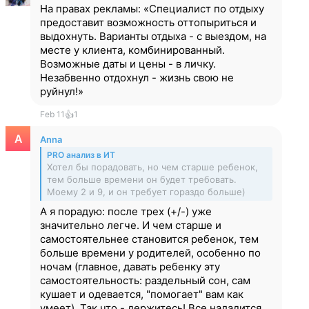
На правах рекламы: «Специалист по отдыху
предоставит возможность оттопыриться и
выдохнуть. Варианты отдыха - с выездом, на
месте у клиента, комбинированный.
Возможные даты и цены - в личку.
Незабвенно отдохнул - жизнь свою не
руйнул!»
Feb 11
👍
1
Anna
PRO анализ в ИТ
Хотел бы порадовать, но чем старше ребенок,
тем больше времени он будет требовать.
Моему 2 и 9, и он требует гораздо больше)
А я порадую: после трех (+/-) уже
значительно легче. И чем старше и
самостоятельнее становится ребенок, тем
больше времени у родителей, особенно по
ночам (главное, давать ребенку эту
самостоятельность: раздельный сон, сам
кушает и одевается, "помогает" вам как
умеет). Так что - держитесь! Все наладится,