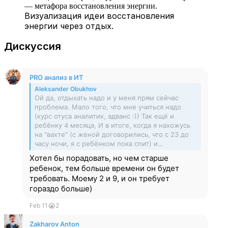
Визуализация идеи восстановления
энергии через отдых.
Дискуссия
PRO анализ в ИТ
Aleksander Obukhov
Ой да, отдыхать надо и у меня прям сейчас
проблема. Мало того, что мне учиться надо
(курс отуса аналитик, адванс :)) Так ещё и
ребёнку 4 месяца, И в итоге, когда я нахожусь
на "вахте" (с женой договорились, что с 23 до
часу ночи, я с ребёнком пока спит) и…
Хотел бы порадовать, но чем старше
ребенок, тем больше времени он будет
требовать. Моему 2 и 9, и он требует
гораздо больше)
Feb 11
😭
2
Zakharov Anton