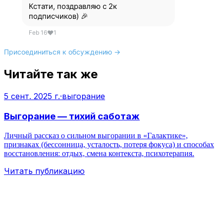
Кстати, поздравляю с 2к
подписчиков) 🎉
Feb 16
❤
1
Присоединиться к обсуждению →
Читайте так же
5 сент. 2025 г.
·
выгорание
Выгорание — тихий саботаж
Личный рассказ о сильном выгорании в «Галактике»,
признаках (бессонница, усталость, потеря фокуса) и способах
восстановления: отдых, смена контекста, психотерапия.
Читать публикацию