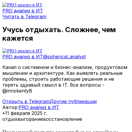
PRO анализ в ИТ
Читать в Telegram
Учусь отдыхать. Сложнее, чем
кажется
PRO анализ в ИТ
@
spherical_analyst
Канал о системном и бизнес-анализе, продуктовом
мышлении и архитектуре. Как выявлять реальные
проблемы, строить работающие решения и не
терять здравый смысл в IT. Все вопросы -
@innokentyB
Открыть в Telegram
Другие публикации
Автор
:
PRO анализ в ИТ
•
11 февраля 2025 г.
отдых
выгорание
восстановление
Предыдущий пост про концерт был не случайным.