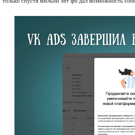
только спустя мильон лет фб дал возможность соби