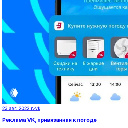
23 авг. 2022 г.
·
vk
Реклама VK, привязанная к погоде