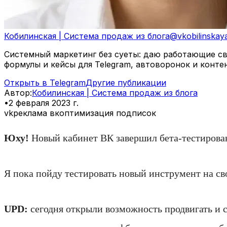
Кобилинская | Система продаж из блога
@
vkobilinskay
Системный маркетинг без суеты: даю работающие свя
формулы и кейсы для Telegram, автоворонок и конте
Открыть в Telegram
Другие публикации
Автор
:
Кобилинская | Система продаж из блога
•
2 февраля 2023 г.
vk
реклама вк
оптимизация подписок
Юху!
Новый кабинет ВК завершил бета-тестирован
Я пока пойду тестировать новый инструмент на с
UPD:
сегодня открыли возможность продвигать и 