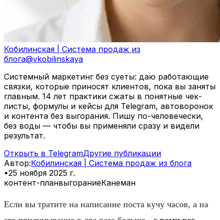
Кобилинская | Система продаж из
блога
@
vkobilinskaya
Системный маркетинг без суеты: даю работающие
связки, которые приносят клиентов, пока вы заняты
главным. 14 лет практики сжаты в понятные чек-
листы, формулы и кейсы для Telegram, автоворонок
и контента без выгорания. Пишу по-человечески,
без воды — чтобы вы применяли сразу и видели
результат.
Открыть в Telegram
Другие публикации
Автор
:
Кобилинская | Система продаж из блога
•
25 ноября 2025 г.
контент-план
выгорание
Канеман
Если вы тратите на написание поста кучу часов, а на
его придумывание в два раза больше -
с вами все