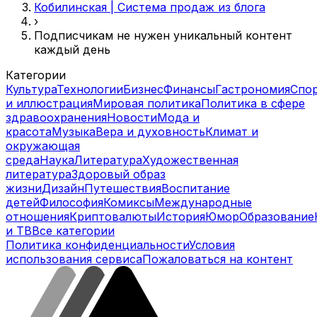
Кобилинская | Система продаж из блога
›
Подписчикам не нужен уникальный контент
каждый день
Категории
Культура
Технологии
Бизнес
Финансы
Гастрономия
Спо
и иллюстрация
Мировая политика
Политика в сфере
здравоохранения
Новости
Мода и
красота
Музыка
Вера и духовность
Климат и
окружающая
среда
Наука
Литература
Художественная
литература
Здоровый образ
жизни
Дизайн
Путешествия
Воспитание
детей
Философия
Комиксы
Международные
отношения
Криптовалюты
История
Юмор
Образование
и ТВ
Все категории
Политика конфиденциальности
Условия
использования сервиса
Пожаловаться на контент