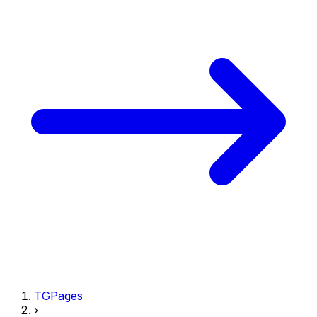
TGPages
›