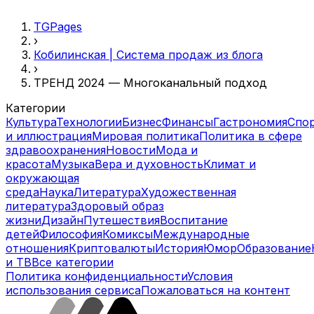
TGPages
›
Кобилинская | Система продаж из блога
›
ТРЕНД 2024 — Многоканальный подход
Категории
Культура
Технологии
Бизнес
Финансы
Гастрономия
Спо
и иллюстрация
Мировая политика
Политика в сфере
здравоохранения
Новости
Мода и
красота
Музыка
Вера и духовность
Климат и
окружающая
среда
Наука
Литература
Художественная
литература
Здоровый образ
жизни
Дизайн
Путешествия
Воспитание
детей
Философия
Комиксы
Международные
отношения
Криптовалюты
История
Юмор
Образование
и ТВ
Все категории
Политика конфиденциальности
Условия
использования сервиса
Пожаловаться на контент