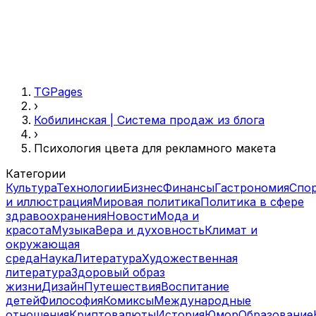
TGPages
›
Кобилинская | Система продаж из блога
›
Психология цвета для рекламного макета
Категории
Культура
Технологии
Бизнес
Финансы
Гастрономия
Спо
и иллюстрация
Мировая политика
Политика в сфере
здравоохранения
Новости
Мода и
красота
Музыка
Вера и духовность
Климат и
окружающая
среда
Наука
Литература
Художественная
литература
Здоровый образ
жизни
Дизайн
Путешествия
Воспитание
детей
Философия
Комиксы
Международные
отношения
Криптовалюты
История
Юмор
Образование