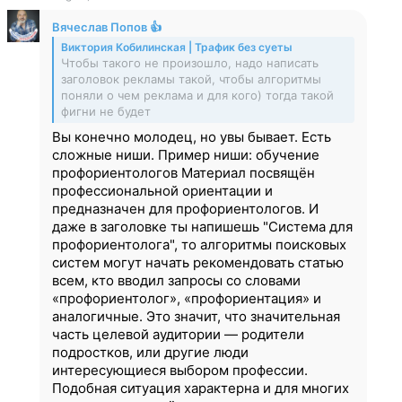
Вячеслав Попов 👍
Виктория Кобилинская | Трафик без суеты
Чтобы такого не произошло, надо написать
заголовок рекламы такой, чтобы алгоритмы
поняли о чем реклама и для кого) тогда такой
фигни не будет
Вы конечно молодец, но увы бывает. Есть
сложные ниши. Пример ниши: обучение
профориентологов Материал посвящён
профессиональной ориентации и
предназначен для профориентологов. И
даже в заголовке ты напишешь "Система для
профориентолога", то алгоритмы поисковых
систем могут начать рекомендовать статью
всем, кто вводил запросы со словами
«профориентолог», «профориентация» и
аналогичные. Это значит, что значительная
часть целевой аудитории — родители
подростков, или другие люди
интересующиеся выбором профессии.
Подобная ситуация характерна и для многих