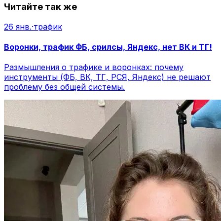
Читайте так же
26 янв.
·
трафик
Воронки, трафик ФБ, срилсы, Яндекс, нет ВК и ТГ!
Размышления о трафике и воронках: почему
инструменты (ФБ, ВК, ТГ, РСЯ, Яндекс) не решают
проблему без общей системы.