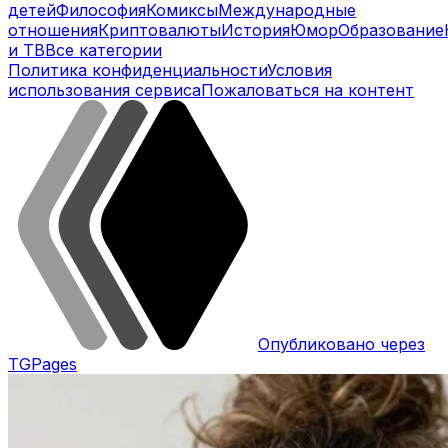
детей
Философия
Комиксы
Международные
отношения
Криптовалюты
История
Юмор
Образование
и ТВ
Все категории
Политика конфиденциальности
Условия
использования сервиса
Пожаловаться на контент
Опубликовано через
TGPages