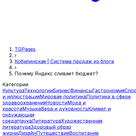
TGPages
›
Кобилинская | Система продаж из блога
›
Почему Яндекс сливает бюджет?
Категории
Культура
Технологии
Бизнес
Финансы
Гастрономия
Спо
и иллюстрация
Мировая политика
Политика в сфере
здравоохранения
Новости
Мода и
красота
Музыка
Вера и духовность
Климат и
окружающая
среда
Наука
Литература
Художественная
литература
Здоровый образ
жизни
Дизайн
Путешествия
Воспитание