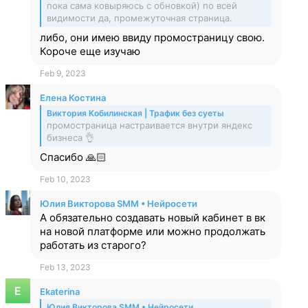
пока сама ковыряюсь с обновкой) по всей
видимости да, промежуточная страница.
либо, они имею ввиду промостраницу свою.
Короче еще изучаю
Feb 9, 2023
Елена Костина
Виктория Кобилинская | Трафик без суеты
промостраница настраивается внутри яндекс
бизнеса 👌
Спасибо 🙏🏻
Feb 10, 2023
Юлия Викторова SMM • Нейросети
А обязательно создавать новый кабинет в вк
на новой платформе или можно продолжать
работать из старого?
Feb 13, 2023
Ekaterina
Юлия Викторова SMM • Нейросети