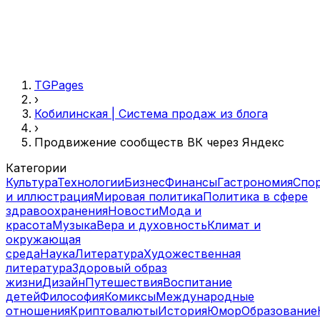
TGPages
›
Кобилинская | Система продаж из блога
›
Продвижение сообществ ВК через Яндекс
Категории
Культура
Технологии
Бизнес
Финансы
Гастрономия
Спо
и иллюстрация
Мировая политика
Политика в сфере
здравоохранения
Новости
Мода и
красота
Музыка
Вера и духовность
Климат и
окружающая
среда
Наука
Литература
Художественная
литература
Здоровый образ
жизни
Дизайн
Путешествия
Воспитание
детей
Философия
Комиксы
Международные
отношения
Криптовалюты
История
Юмор
Образование