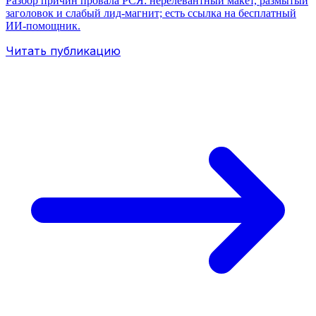
Разбор причин провала РСЯ: нерелевантный макет, размытый
заголовок и слабый лид‑магнит; есть ссылка на бесплатный
ИИ‑помощник.
Читать публикацию