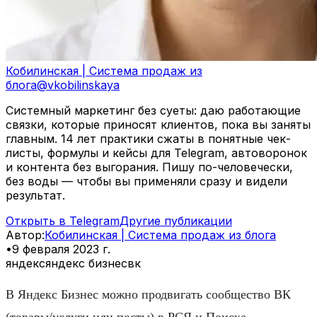
Кобилинская | Система продаж из
блога
@
vkobilinskaya
Системный маркетинг без суеты: даю работающие
связки, которые приносят клиентов, пока вы заняты
главным. 14 лет практики сжаты в понятные чек-
листы, формулы и кейсы для Telegram, автоворонок
и контента без выгорания. Пишу по-человечески,
без воды — чтобы вы применяли сразу и видели
результат.
Открыть в Telegram
Другие публикации
Автор
:
Кобилинская | Система продаж из блога
•
9 февраля 2023 г.
яндекс
яндекс бизнес
вк
В Яндекс Бизнес можно продвигать сообщество ВК
(товары/услуги или посты) в РСЯ и Поиске.