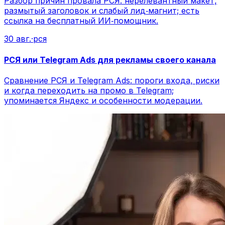
Разбор причин провала РСЯ: нерелевантный макет,
размытый заголовок и слабый лид‑магнит; есть
ссылка на бесплатный ИИ‑помощник.
30 авг.
·
рся
РСЯ или Telegram Ads для рекламы своего канала
Сравнение РСЯ и Telegram Ads: пороги входа, риски
и когда переходить на промо в Telegram;
упоминается Яндекс и особенности модерации.