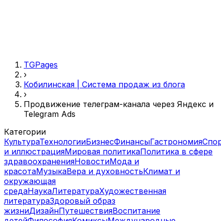
TGPages
›
Кобилинская | Система продаж из блога
›
Продвижение телеграм-канала через Яндекс и
Telegram Ads
Категории
Культура
Технологии
Бизнес
Финансы
Гастрономия
Спо
и иллюстрация
Мировая политика
Политика в сфере
здравоохранения
Новости
Мода и
красота
Музыка
Вера и духовность
Климат и
окружающая
среда
Наука
Литература
Художественная
литература
Здоровый образ
жизни
Дизайн
Путешествия
Воспитание
детей
Философия
Комиксы
Международные