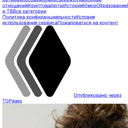
отношения
Криптовалюты
История
Юмор
Образование
и ТВ
Все категории
Политика конфиденциальности
Условия
использования сервиса
Пожаловаться на контент
Опубликовано через
TGPages