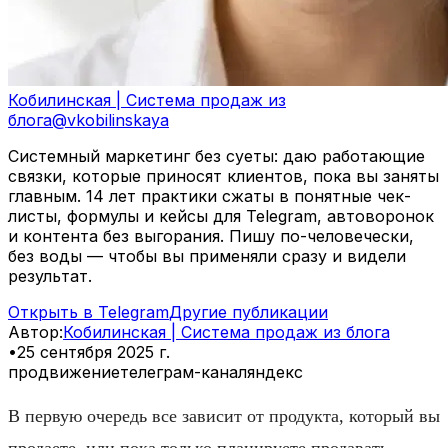
Кобилинская | Система продаж из
блога
@
vkobilinskaya
Системный маркетинг без суеты: даю работающие
связки, которые приносят клиентов, пока вы заняты
главным. 14 лет практики сжаты в понятные чек-
листы, формулы и кейсы для Telegram, автоворонок
и контента без выгорания. Пишу по-человечески,
без воды — чтобы вы применяли сразу и видели
результат.
Открыть в Telegram
Другие публикации
Автор
:
Кобилинская | Система продаж из блога
•
25 сентября 2025 г.
продвижение
телеграм-канал
яндекс
В первую очередь все зависит от продукта, который вы
продаете, или пока только планируете продавать.