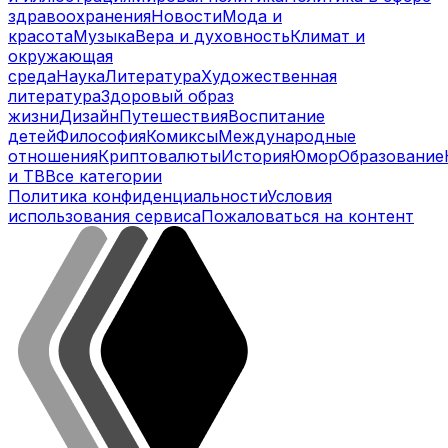
здравоохранения
Новости
Мода и
красота
Музыка
Вера и духовность
Климат и
окружающая
среда
Наука
Литература
Художественная
литература
Здоровый образ
жизни
Дизайн
Путешествия
Воспитание
детей
Философия
Комиксы
Международные
отношения
Криптовалюты
История
Юмор
Образование
и ТВ
Все категории
Политика конфиденциальности
Условия
использования сервиса
Пожаловаться на контент