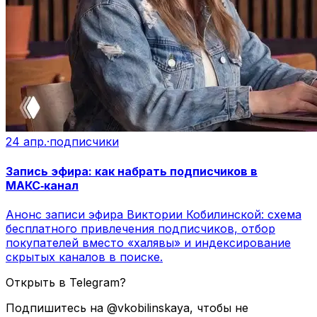
24 апр.
·
подписчики
Запись эфира: как набрать подписчиков в
МАКС‑канал
Анонс записи эфира Виктории Кобилинской: схема
бесплатного привлечения подписчиков, отбор
покупателей вместо «халявы» и индексирование
скрытых каналов в поиске.
Открыть в Telegram?
Подпишитесь на @vkobilinskaya, чтобы не