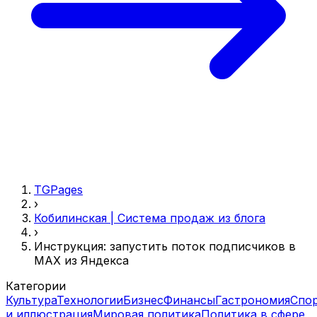
TGPages
›
Кобилинская | Система продаж из блога
›
Инструкция: запустить поток подписчиков в
MAX из Яндекса
Категории
Культура
Технологии
Бизнес
Финансы
Гастрономия
Спо
и иллюстрация
Мировая политика
Политика в сфере