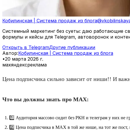
Кобилинская | Система продаж из блога
@
vkobilinskay
Системный маркетинг без суеты: даю работающие свя
формулы и кейсы для Telegram, автоворонок и конте
Открыть в Telegram
Другие публикации
Автор
:
Кобилинская | Система продаж из блога
•
20 марта 2026 г.
мах
яндекс
реклама
Цена подписчика сильно зависит от ниши!! И важ
Что вы должны знать про МАХ:
1️⃣ Аудитория массово сидит без РКН и телеграм у них не г
2️⃣ Цена подписчика в МАХ в той же нише, на тот же пост, 