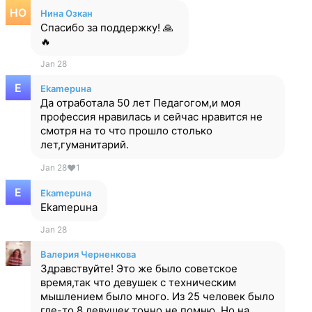
Нина Озкан
Спасибо за поддержку! 🙏
🔥
Jan 28
Ekamepuна
Да отработала 50 лет Педагогом,и моя
профессия нравилась и сейчас нравится не
смотря на то что прошло столько
лет,гуманитарий.
Jan 28
❤
1
Ekamepuна
Еkamepuна
Jan 28
Валерия Черненкова
Здравствуйте! Это же было советское
время,так что девушек с техническим
мышлением было много. Из 25 человек было
где-то 8 девушек,точно не помню. Но на