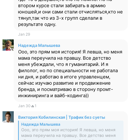
втором курсе стали забирать в армию
юношей,и они сами стали отчисляться,кто не
тянул,так что из 3-х групп сделали в
результате одну.
Jan 29
Надежда Малышева
Ооо, это прям моя история! Я левша, но меня
мама переучила на правшу. Все детство
меня убеждали, что я гуманитарий. И я
филолог, но по специальности не работала
ни дня, и работаю в итоге управленцем,
сейчас изучаю развитие и продвижение
бренда, и посматриваю в сторону промт-
инжиниринга и вайб-кодинга))
Jan 30
🔥
1
Виктория Кобилинская | Трафик без суеты
Надежда Малышева
Ооо, это прям моя история! Я левша, но меня
мама переучила на правшу. Все детство меня