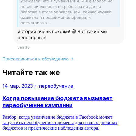
убеждали, что я гуманитарий. И я филолог, но
по специальности не работала ни дня, и
работаю в итоге управленцем, сейчас изучаю
развитие и продвижение бренда, и
посматриваю…
истории очень похожи! 😃 Вот такие мы
непокорные!
Jan 30
Присоединиться к обсуждению →
Читайте так же
14 мар. 2023 г.
·
переобучение
Когда повышение бюджета вызывает
переобучение кампании
Разбор, когда увеличение бюджета в Facebook может
запустить переобучение: примеры для разных дневных
бюджетов и практические наблюдения автора.