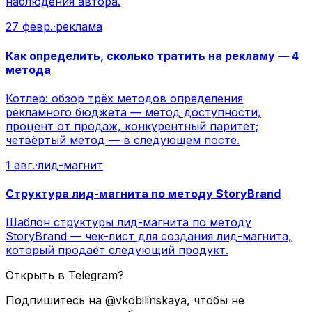
наблюдения автора.
27 февр.
·
реклама
Как определить, сколько тратить на рекламу — 4
метода
Котлер: обзор трёх методов определения
рекламного бюджета — метод доступности,
процент от продаж, конкурентный паритет;
четвёртый метод — в следующем посте.
1 авг.
·
лид-магнит
Структура лид-магнита по методу StoryBrand
Шаблон структуры лид-магнита по методу
StoryBrand — чек-лист для создания лид-магнита,
который продаёт следующий продукт.
Открыть в Telegram?
Подпишитесь на @vkobilinskaya, чтобы не