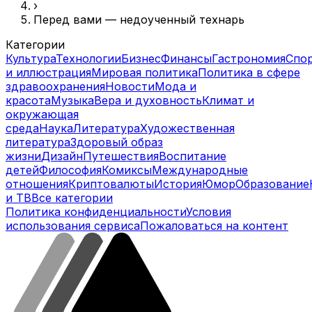
›
Перед вами — недоученный технарь
Категории
Культура
Технологии
Бизнес
Финансы
Гастрономия
Спо
и иллюстрация
Мировая политика
Политика в сфере
здравоохранения
Новости
Мода и
красота
Музыка
Вера и духовность
Климат и
окружающая
среда
Наука
Литература
Художественная
литература
Здоровый образ
жизни
Дизайн
Путешествия
Воспитание
детей
Философия
Комиксы
Международные
отношения
Криптовалюты
История
Юмор
Образование
и ТВ
Все категории
Политика конфиденциальности
Условия
использования сервиса
Пожаловаться на контент