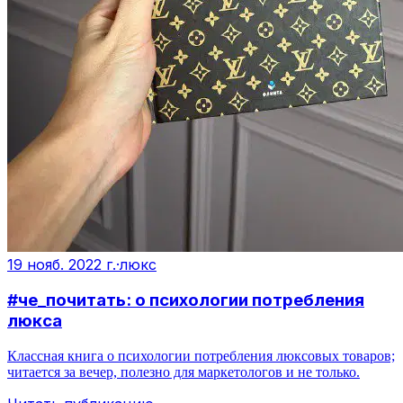
19 нояб. 2022 г.
·
люкс
#че_почитать: о психологии потребления
люкса
Классная книга о психологии потребления люксовых товаров;
читается за вечер, полезно для маркетологов и не только.