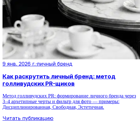
9 янв. 2026 г.
·
личный бренд
Как раскрутить личный бренд: метод
голливудских PR-щиков
Метод голливудских PR: формирование личного бренда через
3–4 архетипные черты и фильтр для фото — примеры:
Дисциплинированная, Свободная, Эстетичная.
Читать публикацию