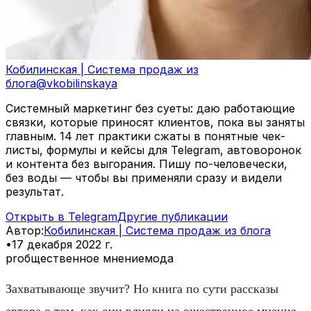
Кобилинская | Система продаж из
блога
@
vkobilinskaya
Системный маркетинг без суеты: даю работающие
связки, которые приносят клиентов, пока вы заняты
главным. 14 лет практики сжаты в понятные чек-
листы, формулы и кейсы для Telegram, автоворонок
и контента без выгорания. Пишу по-человечески,
без воды — чтобы вы применяли сразу и видели
результат.
Открыть в Telegram
Другие публикации
Автор
:
Кобилинская | Система продаж из блога
•
17 декабря 2022 г.
pr
общественное мнение
мода
Захватывающе звучит? Но книга по сути рассказы
автора о том, как они влияли на ощественное мнение