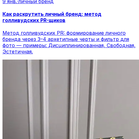
9 янв.
·
личный бренд
Как раскрутить личный бренд: метод
голливудских PR-щиков
Метод голливудских PR: формирование личного
бренда через 3–4 архетипные черты и фильтр для
фото — примеры: Дисциплинированная, Свободная,
Эстетичная.