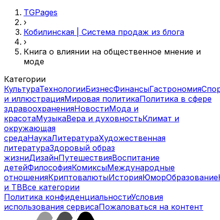
TGPages
›
Кобилинская | Система продаж из блога
›
Книга о влиянии на общественное мнение и
моде
Категории
Культура
Технологии
Бизнес
Финансы
Гастрономия
Спо
и иллюстрация
Мировая политика
Политика в сфере
здравоохранения
Новости
Мода и
красота
Музыка
Вера и духовность
Климат и
окружающая
среда
Наука
Литература
Художественная
литература
Здоровый образ
жизни
Дизайн
Путешествия
Воспитание
детей
Философия
Комиксы
Международные
отношения
Криптовалюты
История
Юмор
Образование
и ТВ
Все категории
Политика конфиденциальности
Условия
использования сервиса
Пожаловаться на контент