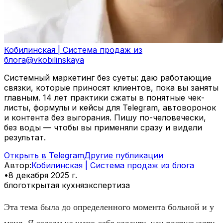
Кобилинская | Система продаж из
блога
@
vkobilinskaya
Системный маркетинг без суеты: даю работающие
связки, которые приносят клиентов, пока вы заняты
главным. 14 лет практики сжаты в понятные чек-
листы, формулы и кейсы для Telegram, автоворонок
и контента без выгорания. Пишу по-человечески,
без воды — чтобы вы применяли сразу и видели
результат.
Открыть в Telegram
Другие публикации
Автор
:
Кобилинская | Система продаж из блога
•
8 декабря 2025 г.
блог
открытая кухня
экспертиза
Эта тема была до определенного момента больной и у
меня.
Я совсем не умею себя хвалить или расписывать