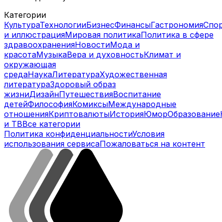
Категории
Культура
Технологии
Бизнес
Финансы
Гастрономия
Спо
и иллюстрация
Мировая политика
Политика в сфере
здравоохранения
Новости
Мода и
красота
Музыка
Вера и духовность
Климат и
окружающая
среда
Наука
Литература
Художественная
литература
Здоровый образ
жизни
Дизайн
Путешествия
Воспитание
детей
Философия
Комиксы
Международные
отношения
Криптовалюты
История
Юмор
Образование
и ТВ
Все категории
Политика конфиденциальности
Условия
использования сервиса
Пожаловаться на контент