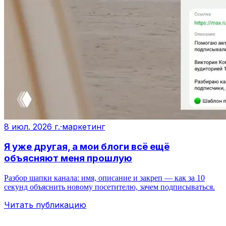
8 июл. 2026 г.
·
маркетинг
Я уже другая, а мои блоги всё ещё
объясняют меня прошлую
Разбор шапки канала: имя, описание и закреп — как за 10
секунд объяснить новому посетителю, зачем подписываться.
Читать публикацию