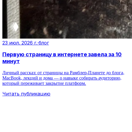
23 июл. 2026 г.
·
блог
Первую страницу в интернете завела за 10
минут
Личный рассказ: от страницы на Рамблер‑Планете до блога,
MacBook, лекций и дома — о навыке собирать аудиторию,
который переживает закрытие платформ.
Читать публикацию