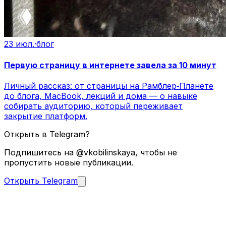
23 июл.
·
блог
Первую страницу в интернете завела за 10 минут
Личный рассказ: от страницы на Рамблер‑Планете
до блога, MacBook, лекций и дома — о навыке
собирать аудиторию, который переживает
закрытие платформ.
Открыть в Telegram?
Подпишитесь на @vkobilinskaya, чтобы не
пропустить новые публикации.
Открыть Telegram