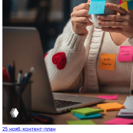
25 нояб.
·
контент-план