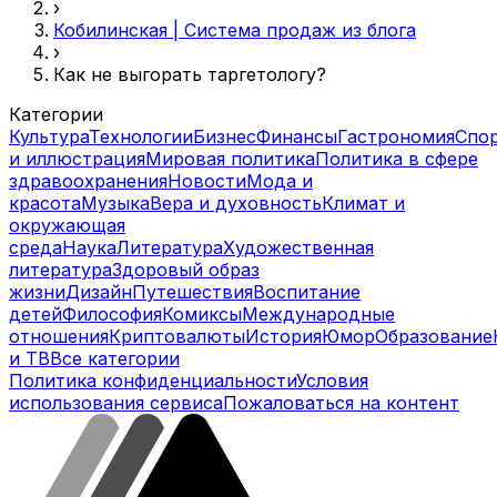
›
Кобилинская | Система продаж из блога
›
Как не выгорать таргетологу?
Категории
Культура
Технологии
Бизнес
Финансы
Гастрономия
Спо
и иллюстрация
Мировая политика
Политика в сфере
здравоохранения
Новости
Мода и
красота
Музыка
Вера и духовность
Климат и
окружающая
среда
Наука
Литература
Художественная
литература
Здоровый образ
жизни
Дизайн
Путешествия
Воспитание
детей
Философия
Комиксы
Международные
отношения
Криптовалюты
История
Юмор
Образование
и ТВ
Все категории
Политика конфиденциальности
Условия
использования сервиса
Пожаловаться на контент