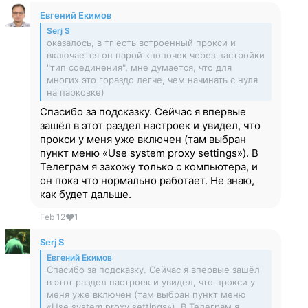
Евгений Екимов
Serj S
оказалось, в тг есть встроенный прокси и
включается он парой кнопочек через настройки
"тип соединения", мне думается, что для
многих это гораздо легче, чем начинать с нуля
на парковке)
Спасибо за подсказку. Сейчас я впервые
зашёл в этот раздел настроек и увидел, что
прокси у меня уже включен (там выбран
пункт меню «Use system proxy settings»). В
Телеграм я захожу только с компьютера, и
он пока что нормально работает. Не знаю,
как будет дальше.
Feb 12
❤
1
Serj S
Евгений Екимов
Спасибо за подсказку. Сейчас я впервые зашёл
в этот раздел настроек и увидел, что прокси у
меня уже включен (там выбран пункт меню
«Use system proxy settings»). В Телеграм я