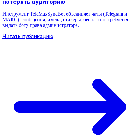
потерять аудиторию
Инструмент TeleMaxSyncBot объединяет чаты (Telegram и
МАКС): сообщения, имена, стикеры; бесплатно, требуется
выдать боту права администратора.
Читать публикацию