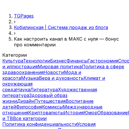
TGPages
›
Кобилинская | Система продаж из блога
›
Как настроить канал в МАКС с нуля — бонус
про комментарии
Категории
Культура
Технологии
Бизнес
Финансы
Гастрономия
Спо
и иллюстрация
Мировая политика
Политика в сфере
здравоохранения
Новости
Мода и
красота
Музыка
Вера и духовность
Климат и
окружающая
среда
Наука
Литература
Художественная
литература
Здоровый образ
жизни
Дизайн
Путешествия
Воспитание
детей
Философия
Комиксы
Международные
отношения
Криптовалюты
История
Юмор
Образование
и ТВ
Все категории
Политика конфиденциальности
Условия