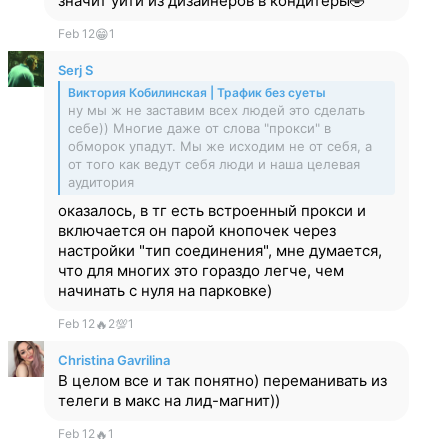
значит уйти из дизайнеров в кондитеры🤣
Feb 12
😁
1
Serj S
Виктория Кобилинская | Трафик без суеты
ну мы ж не заставим всех людей это сделать
себе)) Многие даже от слова "прокси" в
обморок упадут. Мы же исходим не от себя, а
от того как ведут себя люди и наша целевая
аудитория
оказалось, в тг есть встроенный прокси и
включается он парой кнопочек через
настройки "тип соединения", мне думается,
что для многих это гораздо легче, чем
начинать с нуля на парковке)
Feb 12
🔥
2
💯
1
Christina Gavrilina
В целом все и так понятно) переманивать из
телеги в макс на лид-магнит))
Feb 12
🔥
1