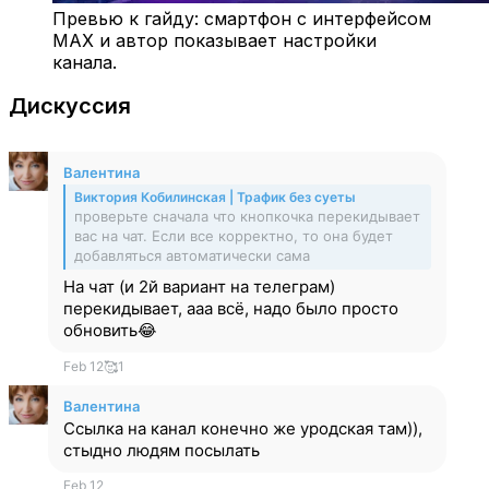
Превью к гайду: смартфон с интерфейсом
MAX и автор показывает настройки
канала.
Дискуссия
Валентина
Виктория Кобилинская | Трафик без суеты
проверьте сначала что кнопкочка перекидывает
вас на чат. Если все корректно, то она будет
добавляться автоматически сама
На чат (и 2й вариант на телеграм)
перекидывает, ааа всё, надо было просто
обновить😂
Feb 12
🥰
1
Валентина
Ссылка на канал конечно же уродская там)),
стыдно людям посылать
Feb 12