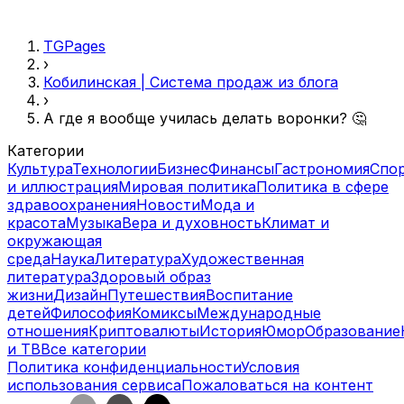
TGPages
›
Кобилинская | Система продаж из блога
›
А где я вообще училась делать воронки? 🤔
Категории
Культура
Технологии
Бизнес
Финансы
Гастрономия
Спо
и иллюстрация
Мировая политика
Политика в сфере
здравоохранения
Новости
Мода и
красота
Музыка
Вера и духовность
Климат и
окружающая
среда
Наука
Литература
Художественная
литература
Здоровый образ
жизни
Дизайн
Путешествия
Воспитание
детей
Философия
Комиксы
Международные
отношения
Криптовалюты
История
Юмор
Образование
и ТВ
Все категории
Политика конфиденциальности
Условия
использования сервиса
Пожаловаться на контент