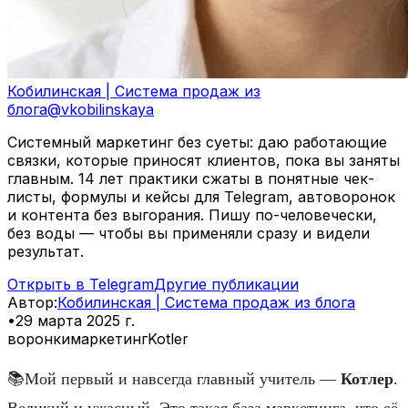
Кобилинская | Система продаж из
блога
@
vkobilinskaya
Системный маркетинг без суеты: даю работающие
связки, которые приносят клиентов, пока вы заняты
главным. 14 лет практики сжаты в понятные чек-
листы, формулы и кейсы для Telegram, автоворонок
и контента без выгорания. Пишу по-человечески,
без воды — чтобы вы применяли сразу и видели
результат.
Открыть в Telegram
Другие публикации
Автор
:
Кобилинская | Система продаж из блога
•
29 марта 2025 г.
воронки
маркетинг
Kotler
📚Мой первый и навсегда главный учитель —
Котлер
.
Великий и ужасный. Это такая база маркетинга, что её