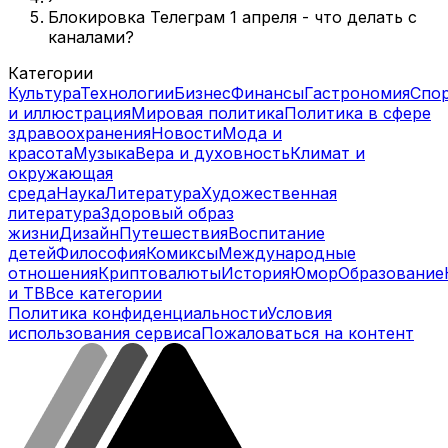
Блокировка Телеграм 1 апреля - что делать с
каналами?
Категории
Культура
Технологии
Бизнес
Финансы
Гастрономия
Спо
и иллюстрация
Мировая политика
Политика в сфере
здравоохранения
Новости
Мода и
красота
Музыка
Вера и духовность
Климат и
окружающая
среда
Наука
Литература
Художественная
литература
Здоровый образ
жизни
Дизайн
Путешествия
Воспитание
детей
Философия
Комиксы
Международные
отношения
Криптовалюты
История
Юмор
Образование
и ТВ
Все категории
Политика конфиденциальности
Условия
использования сервиса
Пожаловаться на контент