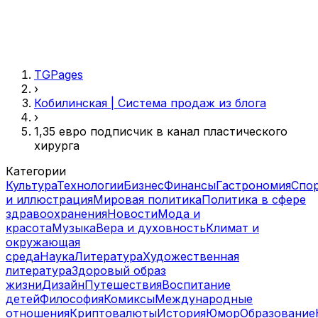
TGPages
›
Кобилинская | Система продаж из блога
›
1,35 евро подписчик в канал пластического
хирурга
Категории
Культура
Технологии
Бизнес
Финансы
Гастрономия
Спо
и иллюстрация
Мировая политика
Политика в сфере
здравоохранения
Новости
Мода и
красота
Музыка
Вера и духовность
Климат и
окружающая
среда
Наука
Литература
Художественная
литература
Здоровый образ
жизни
Дизайн
Путешествия
Воспитание
детей
Философия
Комиксы
Международные
отношения
Криптовалюты
История
Юмор
Образование