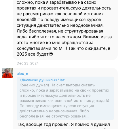
сложно, пока я зарабатываю на своих
проектах и просветительскую деятельность
не рассматриваю как основной источник
дохода😁 По поводу имеющихся курсов
ситуация действительно неоднозначная.
Либо бесполезная, не структурированая
вода, либо что-то на сложном. Видимо из-за
этого многие ко мне обращаются за
консультациями по МП) Так что ожидайте, в
2025 все будет😎
Dec 23, 2024
alex_n
«Дневники душнилы» Чат
Конечно думал) На счет выгоды сказать
сложно, пока я зарабатываю на своих проектах
и просветительскую деятельность не
рассматриваю как основной источник дохода😁
По поводу имеющихся курсов ситуация
действительно неоднозначная. Либо
бесполезная, не структурированая…
Так, вообще год прошёл. Я помню я душнил