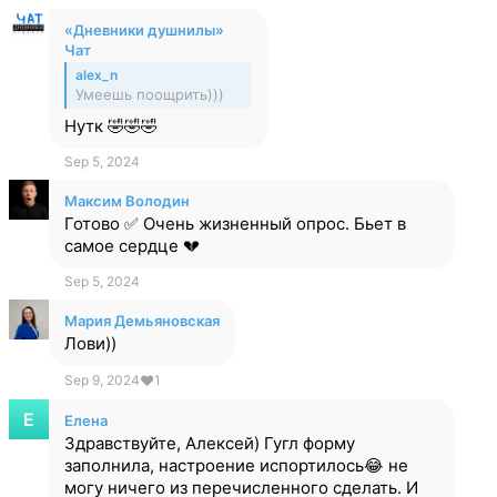
«Дневники душнилы»
Чат
alex_n
Умеешь поощрить)))
Нутк 🤣🤣🤣
Sep 5, 2024
Максим Володин
Готово ✅ Очень жизненный опрос. Бьет в
самое сердце 💔
Sep 5, 2024
Мария Демьяновская
Лови))
Sep 9, 2024
❤
1
Елена
Здравствуйте, Алексей) Гугл форму
заполнила, настроение испортилось😂 не
могу ничего из перечисленного сделать. И