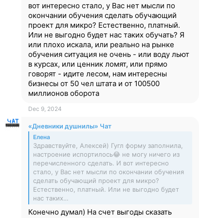
вот интересно стало, у Вас нет мысли по
окончании обучения сделать обучающий
проект для микро? Естественно, платный.
Или не выгодно будет нас таких обучать? Я
или плохо искала, или реально на рынке
обучения ситуация не очень - или воду льют
в курсах, или ценник ломят, или прямо
говорят - идите лесом, нам интересны
бизнесы от 50 чел штата и от 100500
миллионов оборота
Dec 9, 2024
«Дневники душнилы» Чат
Елена
Здравствуйте, Алексей) Гугл форму заполнила,
настроение испортилось😂 не могу ничего из
перечисленного сделать. И вот интересно
стало, у Вас нет мысли по окончании обучения
сделать обучающий проект для микро?
Естественно, платный. Или не выгодно будет
нас таких…
Конечно думал) На счет выгоды сказать