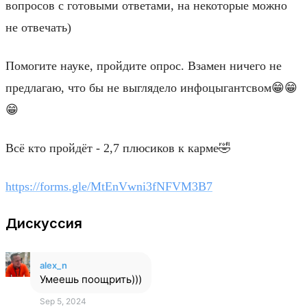
вопросов с готовыми ответами, на некоторые можно
не отвечать)
Помогите науке, пройдите опрос. Взамен ничего не
предлагаю, что бы не выглядело инфоцыгантсвом😁😁
😁
Всё кто пройдёт - 2,7 плюсиков к карме🤣
https://forms.gle/MtEnVwni3fNFVM3B7
Дискуссия
alex_n
Умеешь поощрить)))
Sep 5, 2024