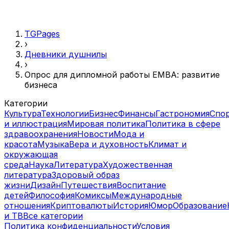
TGPages
›
Дневники душнилы
›
Опрос для дипломной работы ЕМВА: развитие
бизнеса
Категории
Культура
Технологии
Бизнес
Финансы
Гастрономия
Спо
и иллюстрация
Мировая политика
Политика в сфере
здравоохранения
Новости
Мода и
красота
Музыка
Вера и духовность
Климат и
окружающая
среда
Наука
Литература
Художественная
литература
Здоровый образ
жизни
Дизайн
Путешествия
Воспитание
детей
Философия
Комиксы
Международные
отношения
Криптовалюты
История
Юмор
Образование
и ТВ
Все категории
Политика конфиденциальности
Условия