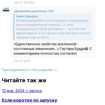
Jan 17, 2024
👍
1
«Дневники душнилы» Чат
Vadim Galushka
И пересматривай этот регламент и индикаторы
раз в определенный период, т.к. этот
придуманный тобой регламент - "достаточно
эффективный" и по прошествии времени может
таковым уже не быть
«Единственное свойство вселенной -
постоянные изменения…» Гаутама Будда😁 С
комментарием полностью согласен)
Jan 17, 2024
Присоединиться к обсуждению →
Читайте так же
13 янв. 2024 г.
·
запуск
Если коротко по запуску