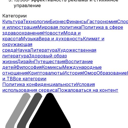
управление
Категории
Культура
Технологии
Бизнес
Финансы
Гастрономия
Спо
и иллюстрация
Мировая политика
Политика в сфере
здравоохранения
Новости
Мода и
красота
Музыка
Вера и духовность
Климат и
окружающая
среда
Наука
Литература
Художественная
литература
Здоровый образ
жизни
Дизайн
Путешествия
Воспитание
детей
Философия
Комиксы
Международные
отношения
Криптовалюты
История
Юмор
Образование
и ТВ
Все категории
Политика конфиденциальности
Условия
использования сервиса
Пожаловаться на контент