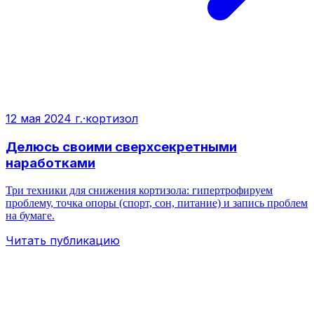
12 мая 2024 г.
·
кортизол
Делюсь своими сверхсекретными
наработками
Три техники для снижения кортизола: гипертрофируем
проблему, точка опоры (спорт, сон, питание) и запись проблем
на бумаге.
Читать публикацию