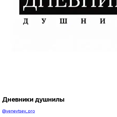
Дневники душнилы
@
venevtsev_pro