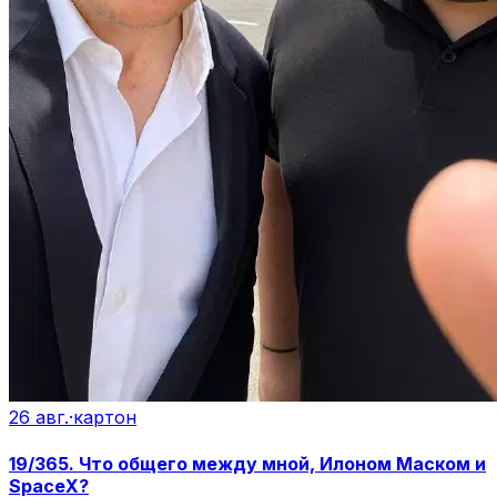
26 авг.
·
картон
19/365. Что общего между мной, Илоном Маском и
SpaceX?