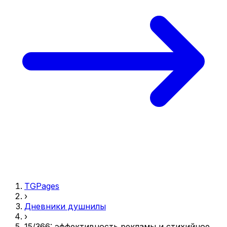
TGPages
›
Дневники душнилы
›
15/366: эффективность рекламы и стихийное