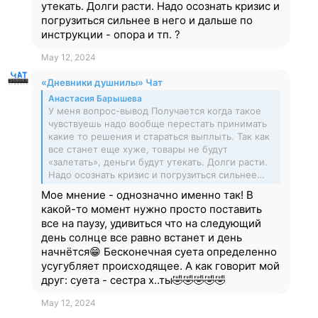
утекать. Долги расти. Надо осознать кризис и
погрузиться сильнее в него и дальше по
инструкции - опора и тп. ?
May 12, 2024
«Дневники душнилы» Чат
Анастасия Барышева
У меня вопрос-вывод Получается когда такое
чувствуешь надо вообще перестать принимать
какие то решения и стараться выплыть. Так как
все станет еще хуже, товары не будут
«залетать», деньги будут утекать. Долги расти.
Надо осознать кризис и погрузиться сильнее…
Мое мнение - однозначно именно так! В
какой-то момент нужно просто поставить
все на паузу, удивиться что на следующий
день солнце все равно встанет и день
начнётся😁 Бесконечная суета определенно
усугубляет происходящее. А как говорит мой
друг: суета - сестра х..ты🤣🤣🤣🤣🤣
May 12, 2024