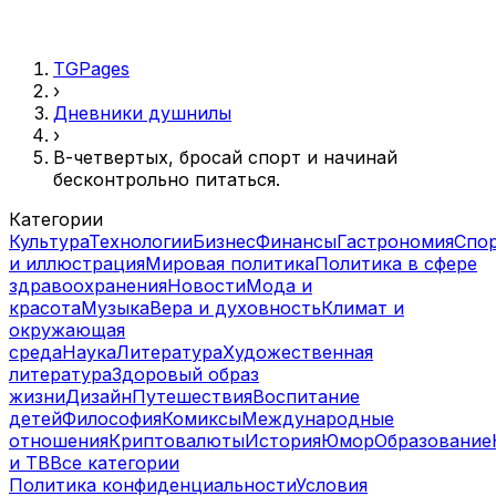
TGPages
›
Дневники душнилы
›
В-четвертых, бросай спорт и начинай
бесконтрольно питаться.
Категории
Культура
Технологии
Бизнес
Финансы
Гастрономия
Спо
и иллюстрация
Мировая политика
Политика в сфере
здравоохранения
Новости
Мода и
красота
Музыка
Вера и духовность
Климат и
окружающая
среда
Наука
Литература
Художественная
литература
Здоровый образ
жизни
Дизайн
Путешествия
Воспитание
детей
Философия
Комиксы
Международные
отношения
Криптовалюты
История
Юмор
Образование
и ТВ
Все категории
Политика конфиденциальности
Условия