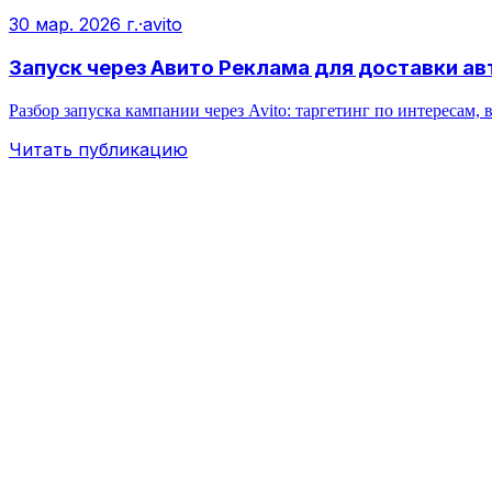
30 мар. 2026 г.
·
avito
Запуск через Авито Реклама для доставки ав
Разбор запуска кампании через Avito: таргетинг по интересам
Читать публикацию