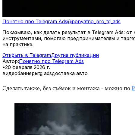
Понятно про Telegram Ads
@
ponyatno_pro_tg_ads
Показываю, как делать результат в Telegram Ads: о
инструментами, помогаю предпринимателям и тарге
на практике.
Открыть в Telegram
Другие публикации
Автор
:
Понятно про Telegram Ads
•
20 февраля 2026 г.
видеобаннеры
tg ads
доставка авто
Сделать также, без съёмок и монтажа - можно по