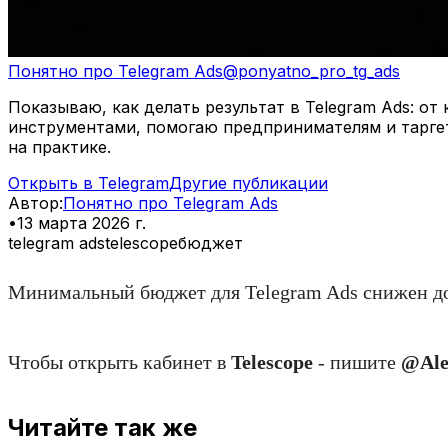
Понятно про Telegram Ads
@
ponyatno_pro_tg_ads
Показываю, как делать результат в Telegram Ads: о
инструментами, помогаю предпринимателям и тарге
на практике.
Открыть в Telegram
Другие публикации
Автор
:
Понятно про Telegram Ads
•
13 марта 2026 г.
telegram ads
telescope
бюджет
Минимальный бюджет для Telegram Ads снижен до 
Чтобы открыть кабинет в
Telescope
- пишите
@Ale
Читайте так же