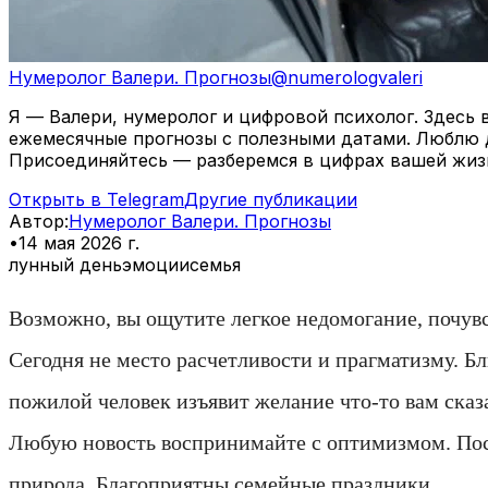
Нумеролог Валери. Прогнозы
@
numerologvaleri
Я — Валери, нумеролог и цифровой психолог. Здесь 
ежемесячные прогнозы с полезными датами. Люблю д
Присоединяйтесь — разберемся в цифрах вашей жиз
Открыть в Telegram
Другие публикации
Автор
:
Нумеролог Валери. Прогнозы
•
14 мая 2026 г.
лунный день
эмоции
семья
Возможно, вы ощутите легкое недомогание, почувст
Сегодня не место расчетливости и прагматизму. Б
пожилой человек изъявит желание что-то вам сказа
Любую новость воспринимайте с оптимизмом. Пост
природа. Благоприятны семейные праздники.