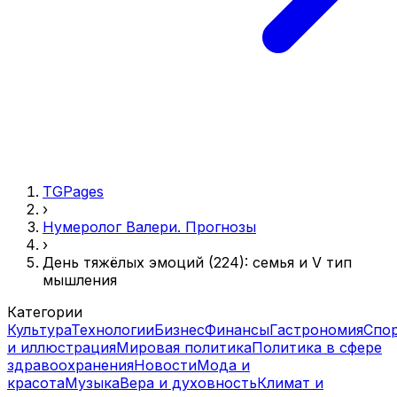
TGPages
›
Нумеролог Валери. Прогнозы
›
День тяжёлых эмоций (224): семья и V тип
мышления
Категории
Культура
Технологии
Бизнес
Финансы
Гастрономия
Спо
и иллюстрация
Мировая политика
Политика в сфере
здравоохранения
Новости
Мода и
красота
Музыка
Вера и духовность
Климат и