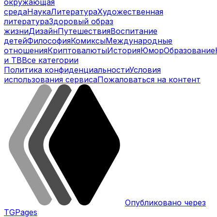
окружающая
среда
Наука
Литература
Художественная
литература
Здоровый образ
жизни
Дизайн
Путешествия
Воспитание
детей
Философия
Комиксы
Международные
отношения
Криптовалюты
История
Юмор
Образование
и ТВ
Все категории
Политика конфиденциальности
Условия
использования сервиса
Пожаловаться на контент
Опубликовано через
TGPages