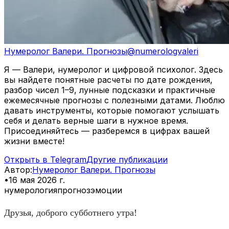
Нумеролог Валери. Прогнозы
@
numerologvaleri
Я — Валери, нумеролог и цифровой психолог. Здесь
вы найдете понятные расчеты по дате рождения,
разбор чисел 1–9, лунные подсказки и практичные
ежемесячные прогнозы с полезными датами. Люблю
давать инструменты, которые помогают услышать
себя и делать верные шаги в нужное время.
Присоединяйтесь — разберемся в цифрах вашей
жизни вместе!
Открыть в Telegram
Другие публикации
Автор
:
Нумеролог Валери. Прогнозы
•
16 мая 2026 г.
нумерология
прогноз
эмоции
Друзья, доброго субботнего утра!