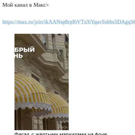
Мой канал в Макс>
https://max.ru/join/ikAANsp8rpIbVTz3iYqavSshbs5DA
Фасад с жёлтыми маркизами на фоне