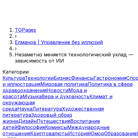
TGPages
›
Елманов | Управление без иллюзий
›
Незаметно меняется технологический уклад —
зависимость от ИИ
Категории
Культура
Технологии
Бизнес
Финансы
Гастрономия
Спо
и иллюстрация
Мировая политика
Политика в сфере
здравоохранения
Новости
Мода и
красота
Музыка
Вера и духовность
Климат и
окружающая
среда
Наука
Литература
Художественная
литература
Здоровый образ
жизни
Дизайн
Путешествия
Воспитание
детей
Философия
Комиксы
Международные
отношения
Криптовалюты
История
Юмор
Образование