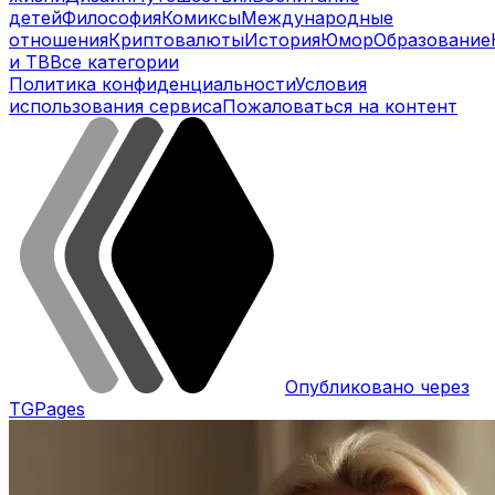
детей
Философия
Комиксы
Международные
отношения
Криптовалюты
История
Юмор
Образование
и ТВ
Все категории
Политика конфиденциальности
Условия
использования сервиса
Пожаловаться на контент
Опубликовано через
TGPages