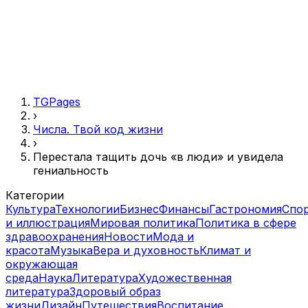
TGPages
›
Числа. Твой код жизни
›
Перестала тащить дочь «в люди» и увидела
гениальность
Категории
Культура
Технологии
Бизнес
Финансы
Гастрономия
Спо
и иллюстрация
Мировая политика
Политика в сфере
здравоохранения
Новости
Мода и
красота
Музыка
Вера и духовность
Климат и
окружающая
среда
Наука
Литература
Художественная
литература
Здоровый образ
жизни
Дизайн
Путешествия
Воспитание