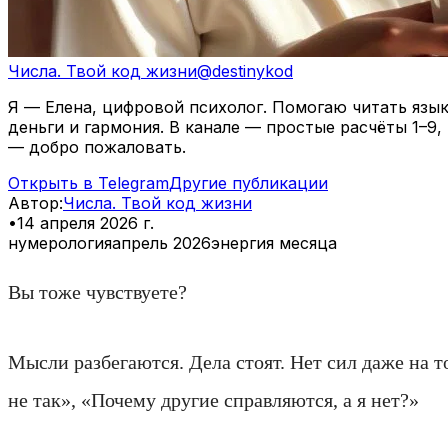
Числа. Твой код жизни
@
destinykod
Я — Елена, цифровой психолог. Помогаю читать язы
деньги и гармония. В канале — простые расчёты 1–9
— добро пожаловать.
Открыть в Telegram
Другие публикации
Автор
:
Числа. Твой код жизни
•
14 апреля 2026 г.
нумерология
апрель 2026
энергия месяца
Вы тоже чувствуете?
Мысли разбегаются. Дела стоят. Нет сил даже на т
не так», «Почему другие справляются, а я нет?»