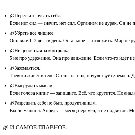
🌿Перестать ругать себя.
Если нет сил — значит, нет сил. Организм не дурак. Он не п
🌿Убрать всё лишнее.
Оставьте 1–2 дела в день. Остальное — отложить. Мир не ру
🌿Не цепляться за контроль.
5 не про удержание. Она про движение. Если что-то идёт не
🌿Заземляться.
Тревога живёт в теле. Стопы на пол, почувствуйте землю. Д
🌿Выгружать мысли.
Если голова кипит — запишите. Всё, что крутится. Не анал
🌿Разрешить себе не быть продуктивным.
Вы не машина. Апрель — месяц перемен, а не подвигов. Мо
🌿 И САМОЕ ГЛАВНОЕ