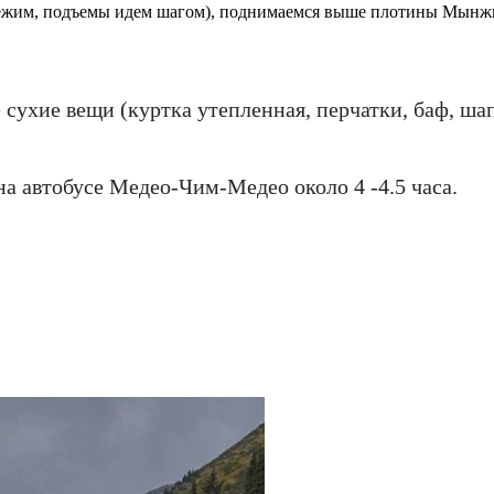
и бежим, подъемы идем шагом), поднимаемся выше плотины Мын
 сухие вещи (куртка утепленная, перчатки, баф, ша
а автобусе Медео-Чим-Медео около 4 -4.5 часа.