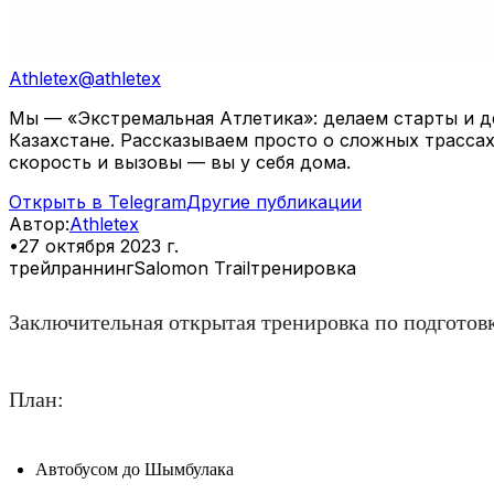
Athletex
@
athletex
Мы — «Экстремальная Атлетика»: делаем старты и де
Казахстане. Рассказываем просто о сложных трассах
скорость и вызовы — вы у себя дома.
Открыть в Telegram
Другие публикации
Автор
:
Athletex
•
27 октября 2023 г.
трейлраннинг
Salomon Trail
тренировка
Заключительная открытая тренировка по подготовке
План:
Автобусом до Шымбулака