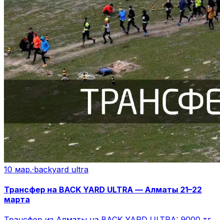
10 мар.
·
backyard ultra
Трансфер на BACK YARD ULTRA — Алматы 21–22
марта
Трансфер из Алматы на BACK YARD ULTRA: 9000 тг