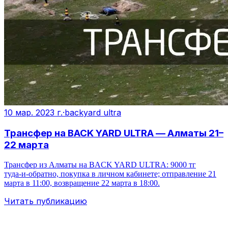
10 мар. 2023 г.
·
backyard ultra
Трансфер на BACK YARD ULTRA — Алматы 21–
22 марта
Трансфер из Алматы на BACK YARD ULTRA: 9000 тг
туда‑и‑обратно, покупка в личном кабинете; отправление 21
марта в 11:00, возвращение 22 марта в 18:00.
Читать публикацию