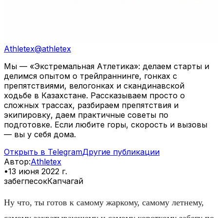
Athletex
@
athletex
Мы — «Экстремальная Атлетика»: делаем старты и
делимся опытом о трейлраннинге, гонках с
препятствиями, велогонках и скандинавской
ходьбе в Казахстане. Рассказываем просто о
сложных трассах, разбираем препятствия и
экипировку, даем практичные советы по
подготовке. Если любите горы, скорость и вызовы
— вы у себя дома.
Открыть в Telegram
Другие публикации
Автор
:
Athletex
•
13 июня 2022 г.
забег
песок
Капчагай
Ну что, ты готов к самому жаркому, самому летнему,
самому захватывающему и самому короткому забегу по