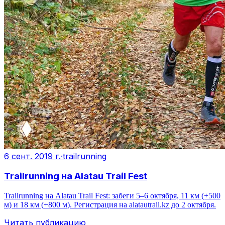
6 сент. 2019 г.
·
trailrunning
Trailrunning на Alatau Trail Fest
Trailrunning на Alatau Trail Fest: забеги 5–6 октября, 11 км (+500
м) и 18 км (+800 м). Регистрация на alatautrail.kz до 2 октября.
Читать публикацию