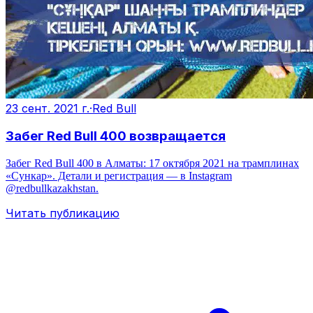
23 сент. 2021 г.
·
Red Bull
Забег Red Bull 400 возвращается
Забег Red Bull 400 в Алматы: 17 октября 2021 на трамплинах
«Сункар». Детали и регистрация — в Instagram
@redbullkazakhstan.
Читать публикацию