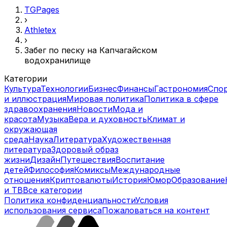
TGPages
›
Athletex
›
Забег по песку на Капчагайском
водохранилище
Категории
Культура
Технологии
Бизнес
Финансы
Гастрономия
Спо
и иллюстрация
Мировая политика
Политика в сфере
здравоохранения
Новости
Мода и
красота
Музыка
Вера и духовность
Климат и
окружающая
среда
Наука
Литература
Художественная
литература
Здоровый образ
жизни
Дизайн
Путешествия
Воспитание
детей
Философия
Комиксы
Международные
отношения
Криптовалюты
История
Юмор
Образование
и ТВ
Все категории
Политика конфиденциальности
Условия
использования сервиса
Пожаловаться на контент