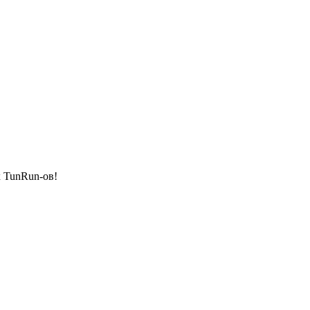
х TunRun-ов!