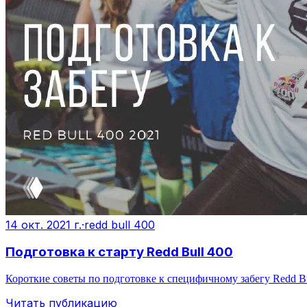
14 окт. 2021 г.
·
redd bull 400
Подготовка к старту Redd Bull 400
Короткие советы по подготовке к специфичному забегу Redd Bul
Читать публикацию