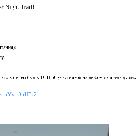
 Night Trail!
итания)!
яу!
, кто хоть раз был в ТОП 50 участников на любом из предыдущи
xzbaYytt8nH5r2