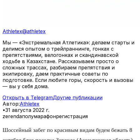
Athletex
@
athletex
Мы — «Экстремальная Атлетика»: делаем старты и
делимся опытом о трейлраннинге, гонках с
препятствиями, велогонках и скандинавской
ходьбе в Казахстане. Рассказываем просто о
сложных трассах, разбираем препятствия и
экипировку, даем практичные советы по
подготовке. Если любите горы, скорость и вызовы
— вы у себя дома.
Открыть в Telegram
Другие публикации
Автор
:
Athletex
•
31 августа 2022 г.
zerenda
полумарафон
регистрация
Шоссейный забег по красивым видам будем бежать 8
октября близ поселка Зеренда (Акмолинская область).