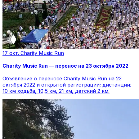
17 окт.
·
Charity Music Run
Charity Music Run — перенос на 23 октября 2022
Объявление о переносе Charity Music Run на 23
октября 2022 и открытой регистрации; дистанции:
10 км ходьба, 10,5 км, 21 км, детский 2 км.