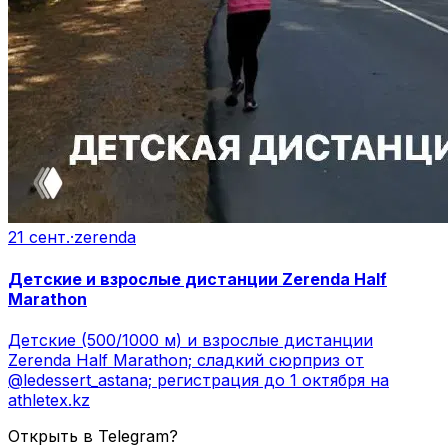
21 сент.
·
zerenda
Детские и взрослые дистанции Zerenda Half
Marathon
Детские (500/1000 м) и взрослые дистанции
Zerenda Half Marathon; сладкий сюрприз от
@ledessert_astana; регистрация до 1 октября на
athletex.kz
Открыть в Telegram?