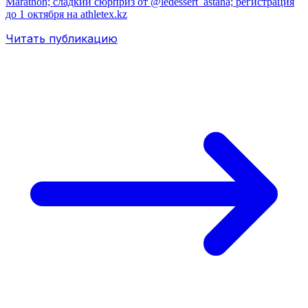
Marathon; сладкий сюрприз от @ledessert_astana; регистрация
до 1 октября на athletex.kz
Читать публикацию