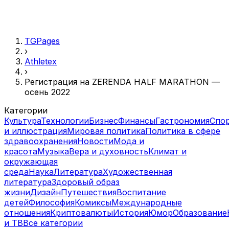
TGPages
›
Athletex
›
Регистрация на ZERENDA HALF MARATHON —
осень 2022
Категории
Культура
Технологии
Бизнес
Финансы
Гастрономия
Спо
и иллюстрация
Мировая политика
Политика в сфере
здравоохранения
Новости
Мода и
красота
Музыка
Вера и духовность
Климат и
окружающая
среда
Наука
Литература
Художественная
литература
Здоровый образ
жизни
Дизайн
Путешествия
Воспитание
детей
Философия
Комиксы
Международные
отношения
Криптовалюты
История
Юмор
Образование
и ТВ
Все категории