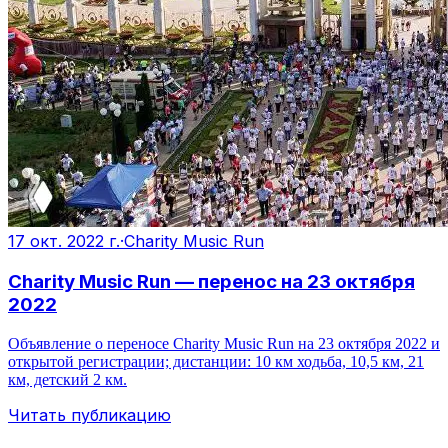
17 окт. 2022 г.
·
Charity Music Run
Charity Music Run — перенос на 23 октября
2022
Объявление о переносе Charity Music Run на 23 октября 2022 и
открытой регистрации; дистанции: 10 км ходьба, 10,5 км, 21
км, детский 2 км.
Читать публикацию