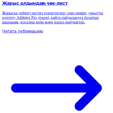
Жарыс алдындағы чек‑лист
Жарысқа дейінгі негізгі ескертпелер: сөре нөмірі, уақытты
есептеу, Athletex Pro дүкені, қайта пайдалануға болатын
шыныаяқ, қосалқы киім және құрал‑жабдықтар.
Читать публикацию