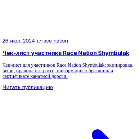
26 июл. 2024 г.
·
race nation
Чек-лист участника Race Nation Shymbulak
Чек‑лист для участников Race Nation Shymbulak: экипировка,
вещи, правила на трассе, информация о браслетах и
сертификате канатной дороги.
Читать публикацию