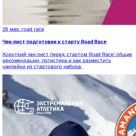
28 мар.
·
road race
Чек‑лист подготовки к старту Road Race
Короткий чек‑лист перед стартом Road Race: общие
рекомендации, логистика и как разместить
наклейки из стартового набора.