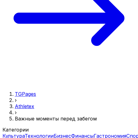
TGPages
›
Athletex
›
Важные моменты перед забегом
Категории
Культура
Технологии
Бизнес
Финансы
Гастрономия
Спо