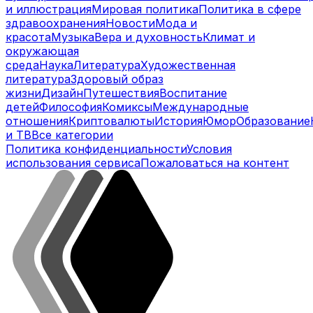
и иллюстрация
Мировая политика
Политика в сфере
здравоохранения
Новости
Мода и
красота
Музыка
Вера и духовность
Климат и
окружающая
среда
Наука
Литература
Художественная
литература
Здоровый образ
жизни
Дизайн
Путешествия
Воспитание
детей
Философия
Комиксы
Международные
отношения
Криптовалюты
История
Юмор
Образование
и ТВ
Все категории
Политика конфиденциальности
Условия
использования сервиса
Пожаловаться на контент