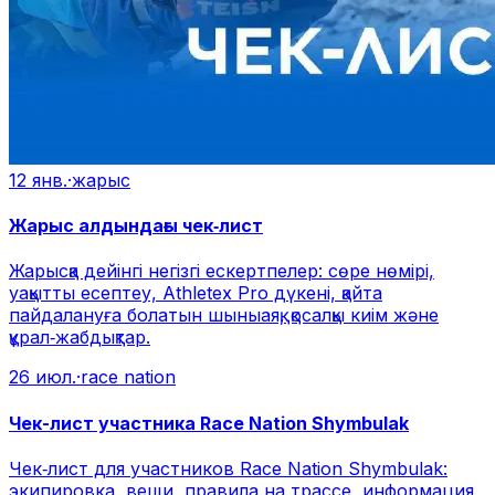
12 янв.
·
жарыс
Жарыс алдындағы чек‑лист
Жарысқа дейінгі негізгі ескертпелер: сөре нөмірі,
уақытты есептеу, Athletex Pro дүкені, қайта
пайдалануға болатын шыныаяқ, қосалқы киім және
құрал‑жабдықтар.
26 июл.
·
race nation
Чек-лист участника Race Nation Shymbulak
Чек‑лист для участников Race Nation Shymbulak:
экипировка, вещи, правила на трассе, информация