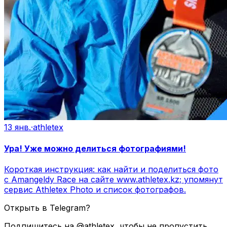
13 янв.
·
athletex
Ура! Уже можно делиться фотографиями!
Короткая инструкция: как найти и поделиться фото
с Amangeldy Race на сайте www.athletex.kz; упомянут
сервис Athletex Photo и список фотографов.
Открыть в Telegram?
Подпишитесь на @athletex, чтобы не пропустить