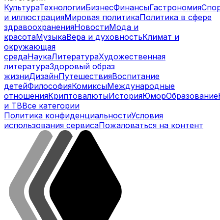
Культура
Технологии
Бизнес
Финансы
Гастрономия
Спо
и иллюстрация
Мировая политика
Политика в сфере
здравоохранения
Новости
Мода и
красота
Музыка
Вера и духовность
Климат и
окружающая
среда
Наука
Литература
Художественная
литература
Здоровый образ
жизни
Дизайн
Путешествия
Воспитание
детей
Философия
Комиксы
Международные
отношения
Криптовалюты
История
Юмор
Образование
и ТВ
Все категории
Политика конфиденциальности
Условия
использования сервиса
Пожаловаться на контент