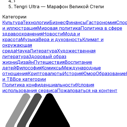
›
Tengri Ultra — Марафон Великой Степи
Категории
Культура
Технологии
Бизнес
Финансы
Гастрономия
Спо
и иллюстрация
Мировая политика
Политика в сфере
здравоохранения
Новости
Мода и
красота
Музыка
Вера и духовность
Климат и
окружающая
среда
Наука
Литература
Художественная
литература
Здоровый образ
жизни
Дизайн
Путешествия
Воспитание
детей
Философия
Комиксы
Международные
отношения
Криптовалюты
История
Юмор
Образование
и ТВ
Все категории
Политика конфиденциальности
Условия
использования сервиса
Пожаловаться на контент