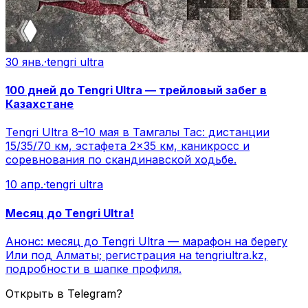
30 янв.
·
tengri ultra
100 дней до Tengri Ultra — трейловый забег в
Казахстане
Tengri Ultra 8–10 мая в Тамгалы Тас: дистанции
15/35/70 км, эстафета 2×35 км, каникросс и
соревнования по скандинавской ходьбе.
10 апр.
·
tengri ultra
Месяц до Tengri Ultra!
Анонс: месяц до Tengri Ultra — марафон на берегу
Или под Алматы; регистрация на tengriultra.kz,
подробности в шапке профиля.
Открыть в Telegram?