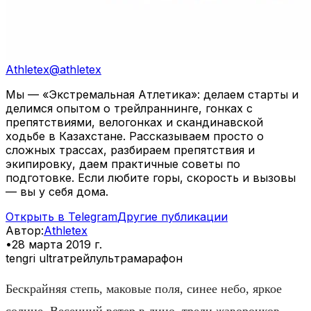
Athletex
@
athletex
Мы — «Экстремальная Атлетика»: делаем старты и
делимся опытом о трейлраннинге, гонках с
препятствиями, велогонках и скандинавской
ходьбе в Казахстане. Рассказываем просто о
сложных трассах, разбираем препятствия и
экипировку, даем практичные советы по
подготовке. Если любите горы, скорость и вызовы
— вы у себя дома.
Открыть в Telegram
Другие публикации
Автор
:
Athletex
•
28 марта 2019 г.
tengri ultra
трейл
ультрамарафон
Бескрайняя степь, маковые поля, синее небо, яркое
солнце. Весенний ветер в лицо, трели жаворонков.