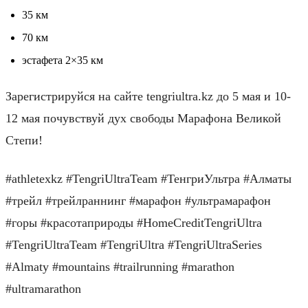
35 км
70 км
эстафета 2×35 км
Зарегистрируйся на сайте tengriultra.kz до 5 мая и 10-
12 мая почувствуй дух свободы Марафона Великой
Степи!
#athletexkz #TengriUltraTeam #ТенгриУльтра #Алматы
#трейл #трейлраннинг #марафон #ультрамарафон
#горы #красотаприроды #HomeCreditTengriUltra
#TengriUltraTeam #TengriUltra #TengriUltraSeries
#Almaty #mountains #trailrunning #marathon
#ultramarathon