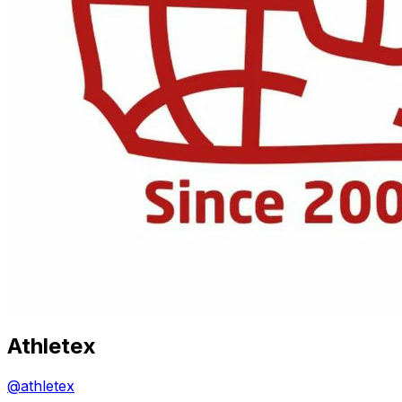
Athletex
@
athletex