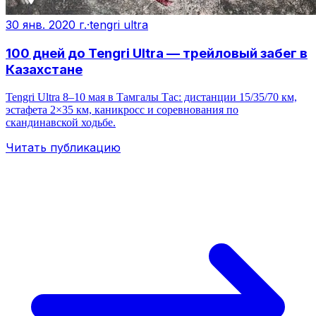
30 янв. 2020 г.
·
tengri ultra
100 дней до Tengri Ultra — трейловый забег в
Казахстане
Tengri Ultra 8–10 мая в Тамгалы Тас: дистанции 15/35/70 км,
эстафета 2×35 км, каникросс и соревнования по
скандинавской ходьбе.
Читать публикацию