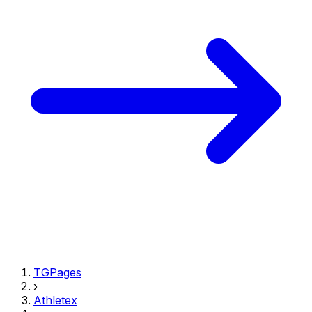
TGPages
›
Athletex